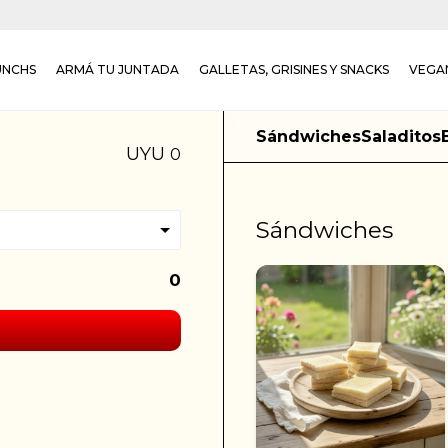
UNCHS
ARMÁ TU JUNTADA
GALLETAS, GRISINES Y SNACKS
VEGA
Sándwiches
Saladitos
UYU
0
Sándwiches
0