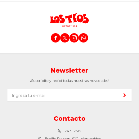




Newsletter
¡Suscribite y recibí todas nuestras novedades!
Contacto
2419 2319
Emilio Frugoni 910, Montevideo