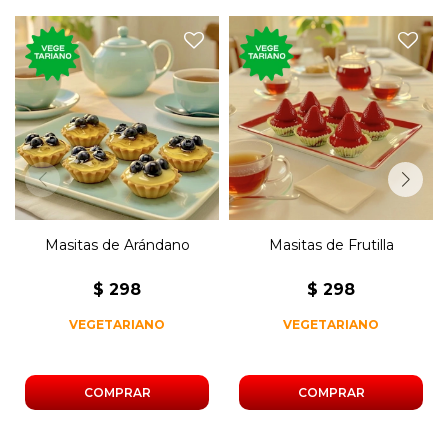
250 gramos de masitas de
250 gramos de masitas de
arándano con crema
frutilla con crema pastelera.
pastelera.
Masitas de Arándano
Masitas de Frutilla
$
298
$
298
VEGETARIANO
VEGETARIANO