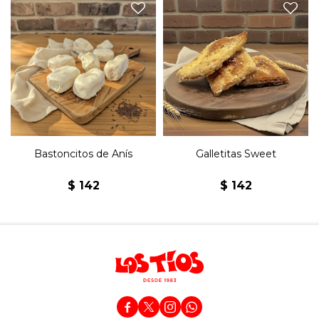
Bastoncitos de anís
Galletitas azucaradas.
glaseados con merengue.
Bastoncitos de Anís
Galletitas Sweet
$
142
$
142



