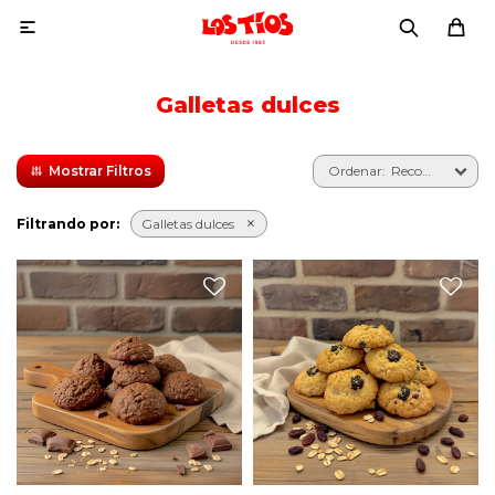

Galletas dulces
Recomendados
Filtrando por:
Galletas dulces
Galletas premium dulces,
Galletas premium dulces,
veganas, con avena y
veganas, con avena y pasas
chocolate. Nuevos sabores,
de uva. Nuevos sabores,
elaboradas artesanalmente.
elaboradas artesanalmente.