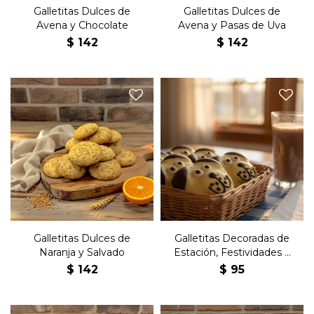
Galletitas Dulces de
Galletitas Dulces de
Avena y Chocolate
Avena y Pasas de Uva
$
142
$
142
Galletas premium dulces,
veganas, con naranja y
Gallettitas decoradas con
pasas de uva. Nuevos
motivos infantiles o de
sabores, elaboradas
festividades.
artesanalmente.
Galletitas Dulces de
Galletitas Decoradas de
Naranja y Salvado
Estación, Festividades o
Infantiles
$
142
$
95