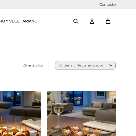
Contacto
NO Y VEGETARIANO
29 artículos
Recomendados
ditos agridulces
Seis bocaditos de
á envueltos en
palmitos envueltos en
jamón.
jamón.