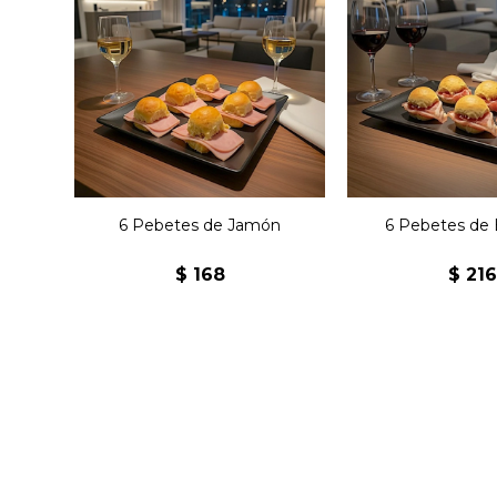
Seis pebetes con jamón y
Seis pebetes de
manteca.
y mante
6 Pebetes de Jamón
6 Pebetes de 
$
168
$
21