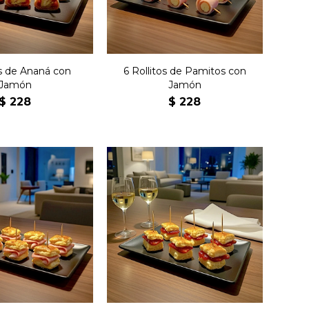
os de Ananá con
6 Rollitos de Pamitos con
Jamón
Jamón
$
228
$
228
mparedados de
Seis emparedados de
ojaldrada con
masa hojaldrada con
lomito.
bondiola.