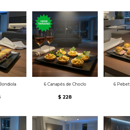
jesuitas
Seis canastitas con choclo,
Seis peb
diola con
mayonesa y morrón.
queso
a.
Bondiola
6 Canapés de Choclo
6 Pebet
8
$
228