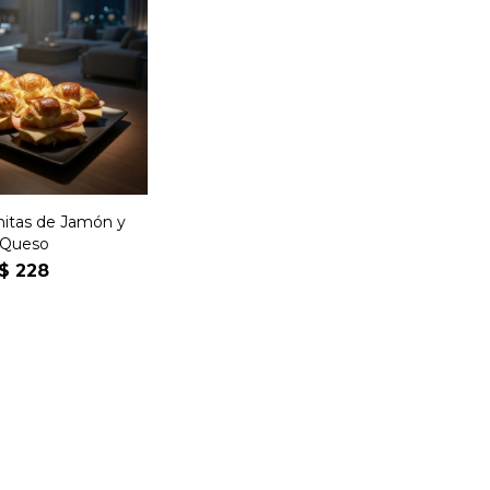
edialunas de
on jamón, queso
manteca.
nitas de Jamón y
Queso
$
228