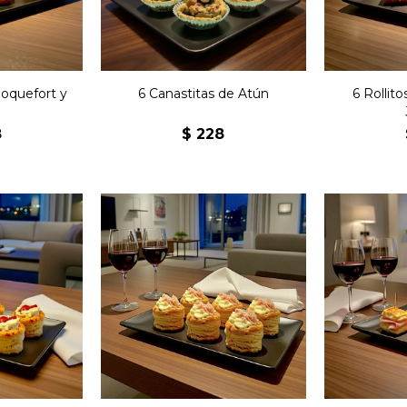
Roquefort y
6 Canastitas de Atún
6 Rollit
8
$
228
Seis pastelillos de origen
 de origen
Seis e
francés de masa
 masa
masa h
hojaldrada con jamón y
n pollo.
palmitos.