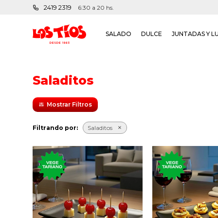
2419 2319
6:30 a 20 hs.
SALADO
DULCE
JUNTADAS Y L
Saladitos
Filtrando por:
Saladitos
Seis clásicos saladitos de
Seis palmit
queso con cereza.
roquefort y