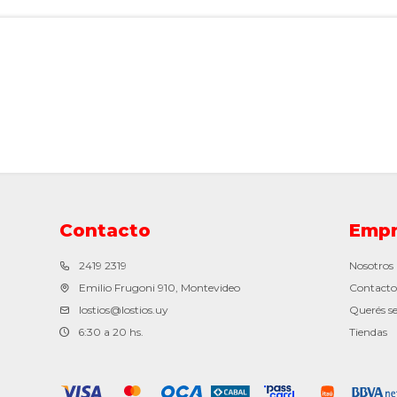
Contacto
Empr
2419 2319
Nosotros
Emilio Frugoni 910, Montevideo
Contacto
lostios@lostios.uy
Querés se
6:30 a 20 hs.
Tiendas