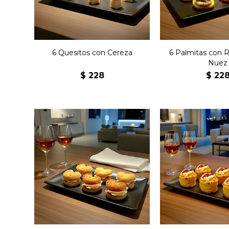
6 Quesitos con Cereza
6 Palmitas con 
Nuez
$
228
$
22
Seis pastelillos
Seis palmitas con queso,
francés de
jamón y manteca.
hojaldrada co