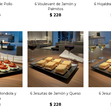
e Pollo
6 Voulevant de Jamón y
6 Hojaldr
Palmitos
8
$
228
Seis clásicos jesuitas
Seis cl
tas con
rellenos de jamón y queso
relleno
ereza.
con manteca.
m
Bondiola y
6 Jesuitas de Jamón y Queso
6 Jesu
a
8
$
228