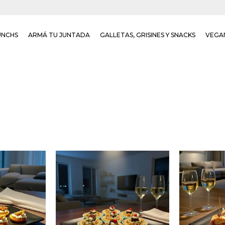
UNCHS
ARMÁ TU JUNTADA
GALLETAS, GRISINES Y SNACKS
VEGA
Seis boca
as con
Seis canastas de atún con
de anan
 nuez.
huevo y aceitunas.