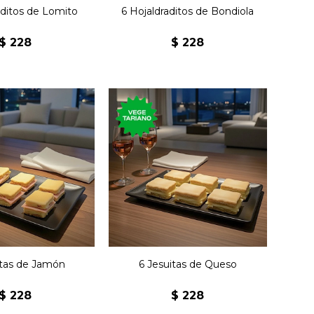
aditos de Lomito
6 Hojaldraditos de Bondiola
$
228
$
228
ásicos jesuitas
Seis clásicos jesuitas
s de jamón con
rellenos de queso con
anteca.
manteca.
itas de Jamón
6 Jesuitas de Queso
$
228
$
228