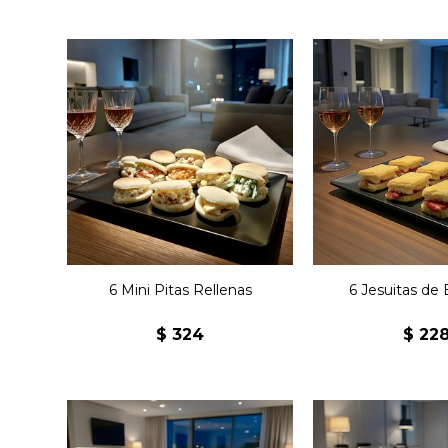
Seis mini pitas surtidas
rellenas de pollo, atún,
choclo, jamón y choclo,
Seis clásicos 
rúcula y nuez, zanahoria y
rellenos de bon
ajo, queso y aceitunas,
mantec
queso y morrón o
capresse.
6 Mini Pitas Rellenas
6 Jesuitas de 
$
324
$
22