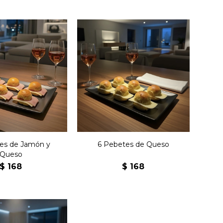
etes con jamón,
Seis pebetes con queso y
 y manteca.
manteca.
es de Jamón y
6 Pebetes de Queso
Queso
$
168
$
168