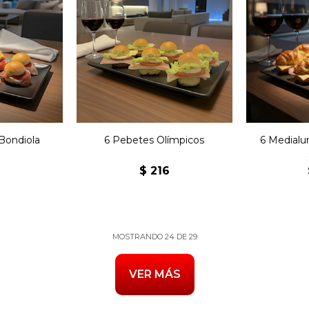
Seis pebetes olímpicos
con jamón, queso,
Seis m
 bondiola
lechuga, tomate, huevo
copetín c
ca.
duro, manteca y
y 
mayonesa.
Bondiola
6 Pebetes Olímpicos
6 Medialu
6
$
216
MOSTRANDO
24
DE
29
VER MÁS