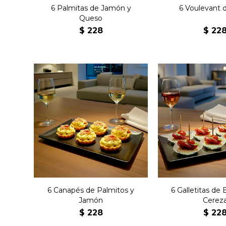
6 Palmitas de Jamón y
6 Voulevant d
Queso
$
228
$
22
Seis canastitas de masa
Seis galleti
con palmitos y jamón.
bondiola y c
6 Canapés de Palmitos y
6 Galletitas de 
Jamón
Cerez
$
228
$
22