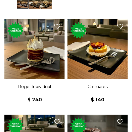
Postre con milhojas de dulce
Postre de píonono con
de leche y merengue.
crema pastelera y caramelo.
Rogel Individual
Cremares
$
240
$
140