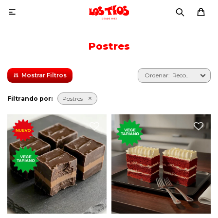

Postres
Recomendados
Filtrando por:
Postres
Cuatro chocolates Marroc,
clásico bocadito rectangular
Clásico postre neoyorquino
compuesto por capas de
con bizcochuelo rojo y
pasta de avellanas,
frosting de queso.
chocolate con leche y
chocolate blanco.