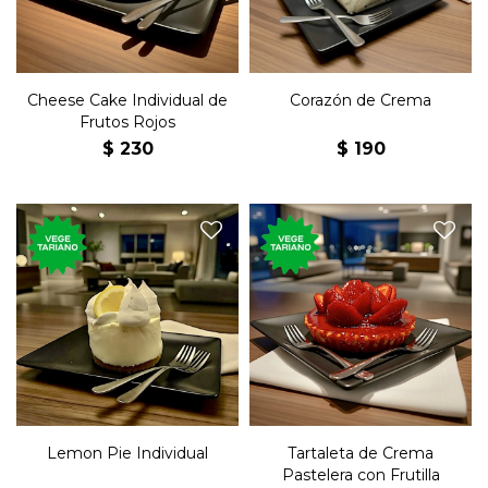
Cheese Cake Individual de
Corazón de Crema
Frutos Rojos
$
230
$
190
Torta con crema de limón,
Tartaleta con crema
chantilly y topping de
pastelera y frutilla bañada
merengue.
en jalea roja.
Lemon Pie Individual
Tartaleta de Crema
Pastelera con Frutilla