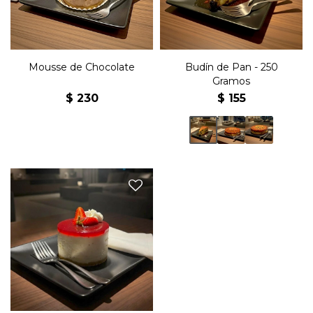
Mousse de Chocolate
Budín de Pan - 250
Gramos
$
230
$
155
Cheese Cake individual de
frutilla.