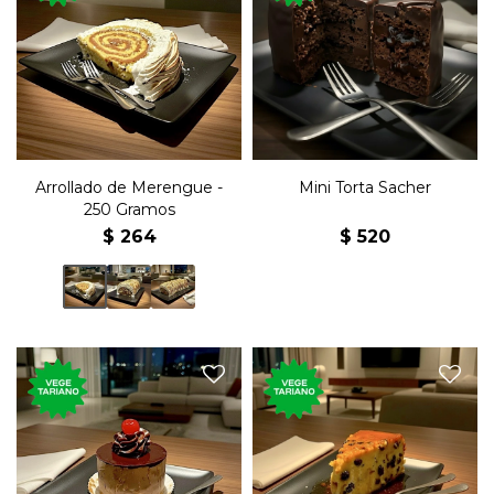
Postre de la torta clásica de
250 gramos de postre
la repostería austríaca con
arrollado de merengue y
chocolate semi amargo y
dulce de leche.
mermelada de damasco.
Arrollado de Merengue -
Mini Torta Sacher
250 Gramos
$
264
$
520
250 gramos del clásico
Postre de chocolate con tope
postre elaborado con pan,
de cereza.
huevos, vainilla, pasas y
azúcar.