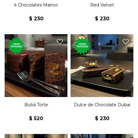
4 Chocolates Marroc
Red Velvet
$
230
$
230
Postre con base en la torta
sacher, con chocolate semi
Dulce de chocolate relleno de
amargo y mermelada de
pistacho.
butiá.
Butiá Torte
Dulce de Chocolate Dubai
$
520
$
230