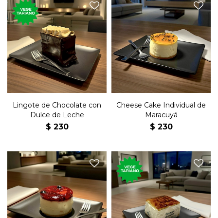
Postre con chocolate, dulce
Cheese cake individual de
de leche y crema de
maracuyá, chantilly y
avellanas.
merengue.
Lingote de Chocolate con
Cheese Cake Individual de
Dulce de Leche
Maracuyá
$
230
$
230
Base de pionono con relleno
Cheese cake de arándanos y
de chantilly, cubierto con
cerezas.
una capa de dulce de leche
quemado.