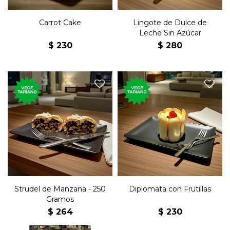
Carrot Cake
Lingote de Dulce de
Leche Sin Azúcar
$
230
$
280
250 gramos del postre
Postre de bizcochuelo con
tradicional de manzana de
chantilly, frutillas, rodeado
la cocina austríaca y
de lengüitas.
alemana.
Strudel de Manzana - 250
Diplomata con Frutillas
Gramos
$
264
$
230