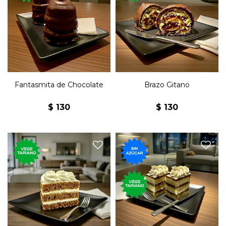
Postre de chocolate, relleno
Postre de chocolate, relleno
de merengue, con base
de merengue, con base
crocante.
crocante.
Fantasmita de Chocolate
Brazo Gitano
$
130
$
130
Postre con zanahoria,
Postre de bizcochuelo con
nueces y frosting de queso.
dulce de leche sin azúcar.