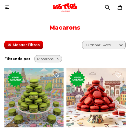

Macarons
Recomendados
Filtrando por:
Macarons
Cuatro macarons con
Cuatro macarons con
harina de almendras y
harina de almendras, relleno
rellenos de ganache de
de ganache de pistacho.
frutilla.
Un clásico dulce de la
Un clásico dulce de la
repostería francesa.
repostería francesa.