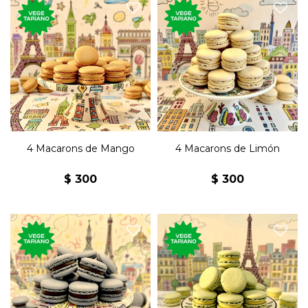
Cuatro macarons con
Cuatro macarons con
harina de almendras y
harina de almendras y
rellenos de ganache de
rellenos de ganache de
mango.
limón.
Un clásico dulce de la
Un clásico dulce de la
repostería francesa.
repostería francesa.
4 Macarons de Mango
4 Macarons de Limón
$
300
$
300
Cuatro macarons con
Cuatro macarons con
harina de almendras y
harina de almendras y
rellenos de ganache de
rellenos de ganache de
arándanos.
maracuyá.
Un clásico dulce de la
Un clásico dulce de la