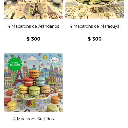
repostería francesa.
repostería francesa.
4 Macarons de Arándanos
4 Macarons de Maracuyá
$
300
$
300
Cuatro macarons surtidos
con harina de almendras y
rellenos de ganache.
Un clásico dulce de la
repostería francesa.
4 Macarons Surtidos