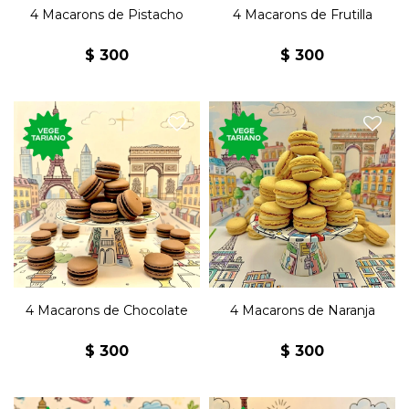
4 Macarons de Pistacho
4 Macarons de Frutilla
$
300
$
300
Cuatro macarons con
Cuatro macarons con
harina de almendras y
harina de almendras y
rellenos de ganache de
rellenos de ganache de
chocolate.
naranja.
Un clásico dulce de la
Un clásico dulce de la
repostería francesa.
repostería francesa.
4 Macarons de Chocolate
4 Macarons de Naranja
$
300
$
300