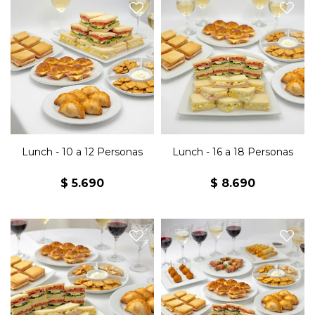
24 Sándwiches jamón y
36 sándwiches jamón y
queso, 24 sándwiches
queso, 36 sándwiches
olímpicos, 24 sándwiches
olímpicos, 36 sándwiches
surtidos, 16 jesuitas jamón y
surtidos, 24 jesuitas jamón y
queso, 16 medialunitas
queso, 24 medialunitas
jamón y queso, 16
jamón y queso, 24
empanaditas, 1 snack
empanaditas, 2 snack
horneado x3, 1 Kg de
horneado x3, 1,5 Kg de
masitas.
masitas.
Lunch - 10 a 12 Personas
Lunch - 16 a 18 Personas
$
5.690
$
8.690
12 sándwiches de jamón y
48 sándwiches jamón y
queso, 12 sándwiches
queso, 48 sándwiches
olímpicos, 12 sándwiches
olímpicos, 48 sándwiches
surtidos, 8 jesuitas de jamón
surtidos, 32 jesuitas jamón y
y queso. 8 medialunitas de
queso, 32 medialunitas
jamón y queso, 8
jamón y queso, 32
empanaditas, 10 villaroi, 10
empanaditas, 2 snack
arrolladitos primavera, 10