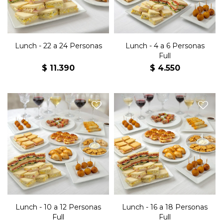
horneado x3, 2 Kg de
mini brochettes, 1 snack
masitas.
horneado x3, 1/2Kg de
masitas
Lunch - 22 a 24 Personas
Lunch - 4 a 6 Personas
Full
$
11.390
$
4.550
24 sándwiches jamón y
36 sándwiches jamón y
queso, 24 sándwiches
queso, 36 sándwiches
olímpicos, 24 sándwiches
olímpicos, 36 sándwiches
surtidos, 16 jesuitas jamón y
surtidos, 24 jesuitas jamón y
queso, 16 medialunitas
queso, 24 medialunitas
jamón y queso, 16
jamón y queso, 24
empanaditas, 20 villaroi, 20
empanaditas, 30 villaroi, 30
arrolladitos primavera, 20
arrolladitos primavera, 30
mini brochettes, 1 snack
mini brochettes, 2 snack
horneado x3 y 1 Kg de
horneado x3 y 1,5 Kg de
masitas.
masitas.
Lunch - 10 a 12 Personas
Lunch - 16 a 18 Personas
Full
Full