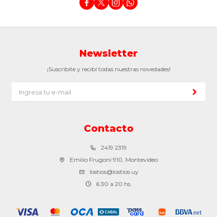




Newsletter
¡Suscribite y recibí todas nuestras novedades!
Contacto
2419 2319
Emilio Frugoni 910, Montevideo
lostios@lostios.uy
6:30 a 20 hs.