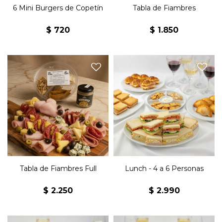
6 Mini Burgers de Copetín
Tabla de Fiambres
$
720
$
1.850
Tabla de fiambres con
12 Sándwiches de jamón y
jamón, salame, lomito,
queso, 12 sándwiches
bondiola, queso parmesano,
olímpicos, 12 sándwiches
queso colonia, queso
surtidos, 8 jesuitas de jamón
roquefort, aceitunas verdes y
y queso, 8 medialunitas de
aceitunas negras.
jamón y queso, 8
Acompañado de 12 pancitos
empanaditas, 1 snack
saborizados, snacks y
horneado x3 y 1/2 Kg de
hummus Beans.
masitas.
Tabla de Fiambres Full
Lunch - 4 a 6 Personas
$
2.250
$
2.990