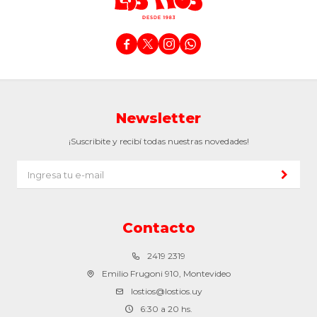




Newsletter
¡Suscribite y recibí todas nuestras novedades!
Contacto
2419 2319
Emilio Frugoni 910, Montevideo
lostios@lostios.uy
6:30 a 20 hs.