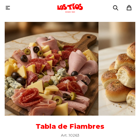

Tabla de Fiambres
10263