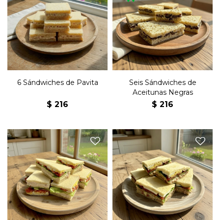
Seis sándwiches de copetín
Seis sándwiches de copetín
con pollo y mayonesa en
con aceitunas negras, queso
pan blanco.
y mayonesa en pan negro.
6 Sándwiches de Pavita
Seis Sándwiches de
Aceitunas Negras
$
216
$
216
Seis sándwiches de copetín
Seis sándwiches de copetín
olímpicos de pavita con
olímpicos con atún,
pollo, lechuga, tomate,
lechuga, tomate, huevo
huevo duro y mayonesa en
duro y mayonesa en pan
pan blanco.
blanco.