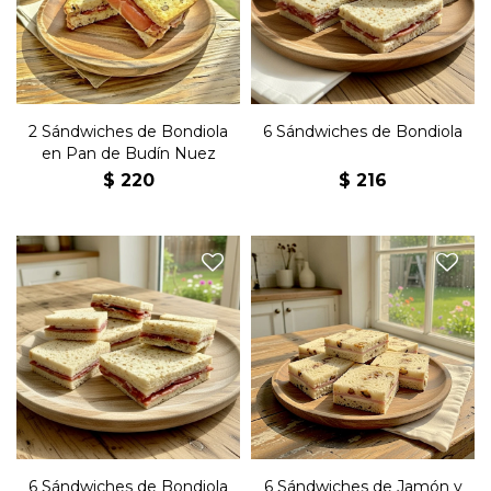
de budín de nuez.
pan negro.
2 Sándwiches de Bondiola
6 Sándwiches de Bondiola
en Pan de Budín Nuez
$
220
$
216
Seis sándwiches de copetín
Seis sándwiches de copetín
con bondiola, queso y
con jamón, queso y
manteca en pan negro.
manteca en pan de nuez.
6 Sándwiches de Bondiola
6 Sándwiches de Jamón y