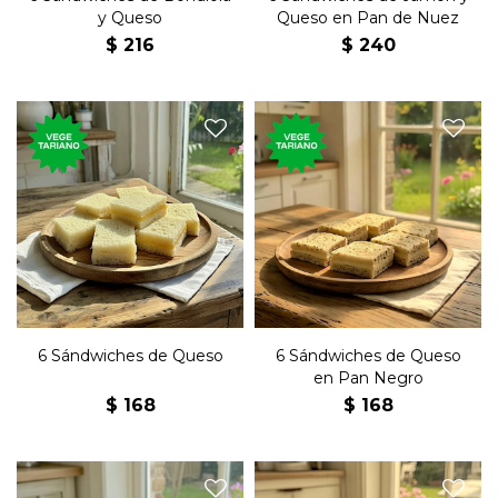
y Queso
Queso en Pan de Nuez
$
216
$
240
Seis sándwiches de copetín
Seis sándwiches de copetín
con queso y manteca en
con queso y manteca en
pan blanco.
pan negro
6 Sándwiches de Queso
6 Sándwiches de Queso
en Pan Negro
$
168
$
168