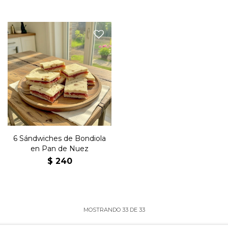
Seis sándwiches de copetín
con bondiola y manteca en
pan de nuez.
6 Sándwiches de Bondiola
en Pan de Nuez
$
240
MOSTRANDO
33
DE
33