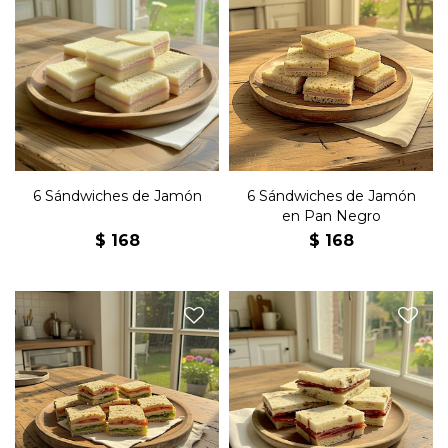
Seis sándwiches de copetín
Seis sándwiches de copetín
con jamón y manteca en
con jamón y manteca en
pan blanco.
pan negro.
6 Sándwiches de Jamón
6 Sándwiches de Jamón
en Pan Negro
$
168
$
168
Seis sándwiches de copetín
olímpicos con jamón, queso,
Seis sándwiches de copetín
lechuga, tomate, huevo
con bondiola, queso y
duro, manteca y mayonesa
manteca en pan de nuez.
en pan negro.