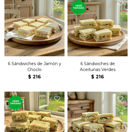
Seis sándwiches de copetín
Seis sándwiches de copetín
con choclo, jamón, huevo y
con aceitunas verdes, queso
mayonesa en pan blanco.
y mayonesa en pan blanco.
6 Sándwiches de Jamón y
6 Sándwiches de
Choclo
Aceitunas Verdes
$
216
$
216
Seis sándwiches de copetín
Seis sándwiches de copetín
con rúcula, nuez, huevo y
con atún, tomate, lechuga y
mayonesa en pan negro.
mayonesa en pan blanco.