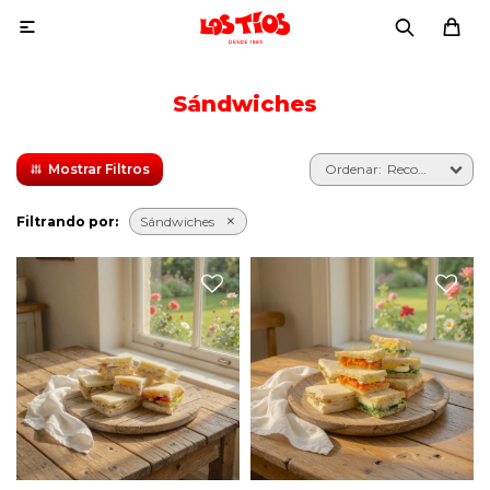

Sándwiches
Recomendados
Filtrando por:
Sándwiches
24 sándwiches de copetín
24 sándwiches vegetarianos
surtidos.
de copetín surtidos.