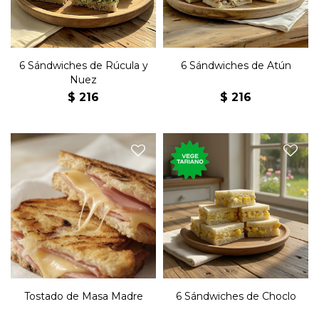
6 Sándwiches de Rúcula y
6 Sándwiches de Atún
Nuez
$
216
$
216
Sándwich en pan de masa
Seis sándwiches de copetín
madre con jamón, queso,
con choclo, mayonesa en
muzarella y manteca.
pan blanco.
Listo para preparar.
Tostado de Masa Madre
6 Sándwiches de Choclo