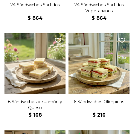
24 Sándwiches Surtidos
24 Sándwiches Surtidos
Vegetarianos
$
864
$
864
Seis sándwiches de copetín
Seis sándwiches de copetín
olímpicos con jamón, queso,
con jamón, queso y
lechuga, tomate, huevo
manteca en pan blanco,
duro, manteca y mayonesa
en pan blanco.
6 Sándwiches de Jamón y
6 Sándwiches Olímpicos
Queso
$
168
$
216