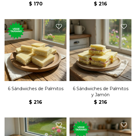
$
170
$
216
Seis sándwiches de copetín
Seis sándwiches de copetín
con palmitos y mayonesa
con palmitos, jamón, huevo
en pan blanco.
y mayonesa en pan blanco.
6 Sándwiches de Palmitos
6 Sándwiches de Palmitos
y Jamón
$
216
$
216