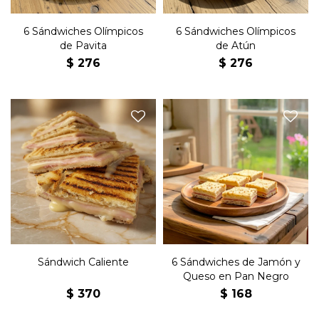
6 Sándwiches Olímpicos
6 Sándwiches Olímpicos
de Pavita
de Atún
$
276
$
276
Sándwich en pan blanco
Seis sándwiches de copetín
con jamón, queso,
con jamón, queso y
muzarella y manteca.
manteca en pan negro,
Listo para preparar.
Sándwich Caliente
6 Sándwiches de Jamón y
Queso en Pan Negro
$
370
$
168