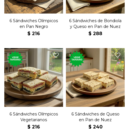
6 Sándwiches Olímpicos
6 Sándwiches de Bondiola
en Pan Negro
y Queso en Pan de Nuez
$
216
$
288
Seis sándwiches de copetín
olímpicos vegetarianos con
Seis sándwiches de copetín
queso, lechuga, tomate,
con queso y manteca en
huevo duro, manteca y
pan de nuez.
mayonesa en pan negro.
6 Sándwiches Olímpicos
6 Sándwiches de Queso
Vegetarianos
en Pan de Nuez
$
216
$
240