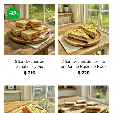
Seis sándwiches de copetín
Dos sándwiches con lomito
con zanahoria, ajo, huevo y
y manteca en pan de budín
mayonesa en pan negro
de nuez.
6 Sándwiches de
2 Sándwiches de Lomito
Zanahoria y Ajo
en Pan de Budín de Nuez
$
216
$
220
Dos sándwiches con
Seis sándwiches de copetín
bondiola y manteca en pan
con bondiola y manteca en