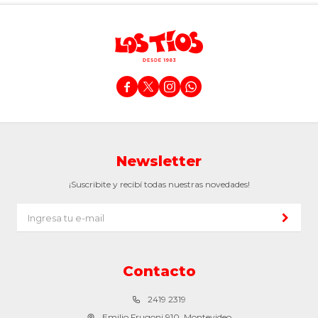




Newsletter
¡Suscribite y recibí todas nuestras novedades!
Contacto
2419 2319
Emilio Frugoni 910, Montevideo