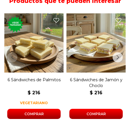
Productos que te pueden interesar
Seis sándwiches de copetín
Seis sándwiches de copetín
con palmitos y mayonesa
con choclo, jamón, huevo y
en pan blanco.
mayonesa en pan blanco.
6 Sándwiches de Palmitos
6 Sándwiches de Jamón y
Choclo
$
216
$
216
VEGETARIANO