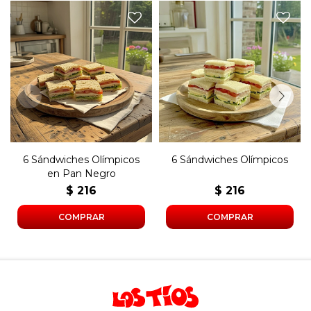
Seis sándwiches de copetín
Seis sándwiches de copetín
olímpicos con jamón, queso,
olímpicos con jamón, queso,
lechuga, tomate, huevo
lechuga, tomate, huevo
duro, manteca y mayonesa
duro, manteca y mayonesa
en pan negro.
en pan blanco.
6 Sándwiches Olímpicos
6 Sándwiches Olímpicos
en Pan Negro
$
216
$
216