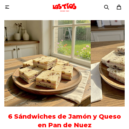

6 Sándwiches de Jamón y Queso
en Pan de Nuez