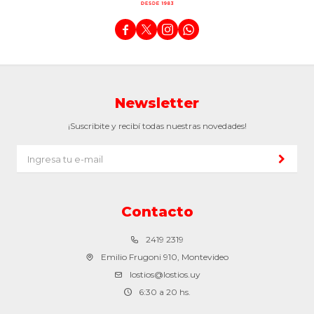




Newsletter
¡Suscribite y recibí todas nuestras novedades!
Contacto
2419 2319
Emilio Frugoni 910, Montevideo
lostios@lostios.uy
6:30 a 20 hs.