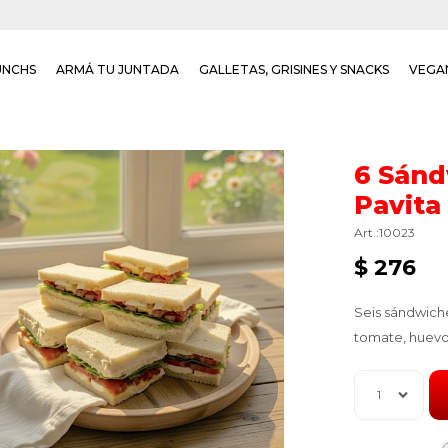
UNCHS
ARMÁ TU JUNTADA
GALLETAS, GRISINES Y SNACKS
VEGA
6 Sánd
Pavita
10023
$
276
Seis sándwiche
tomate, huevo
1