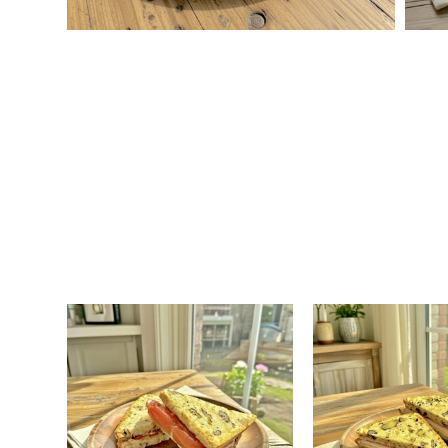
Dos sándwiches con
Dos sándwic
bondiola y manteca en
lomito y mante
pan de budín de nuez.
de budín de