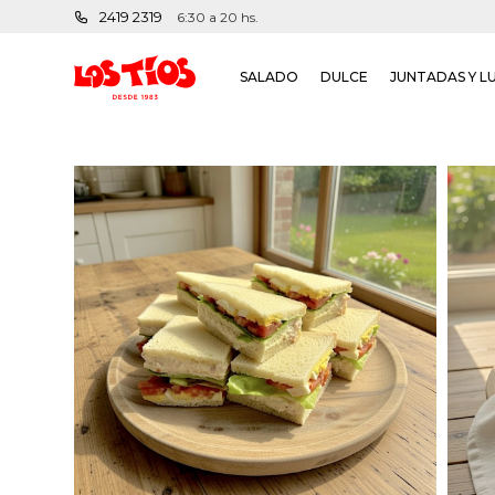
2419 2319
6:30 a 20 hs.
SALADO
DULCE
JUNTADAS Y L