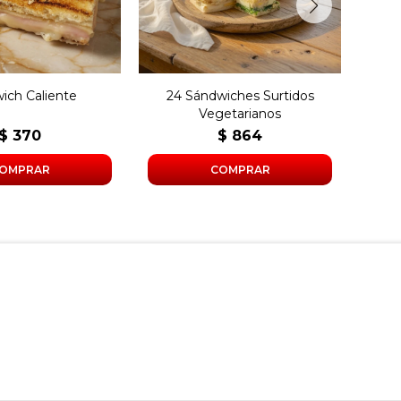
ich Caliente
24 Sándwiches Surtidos
24
Vegetarianos
$
370
$
864