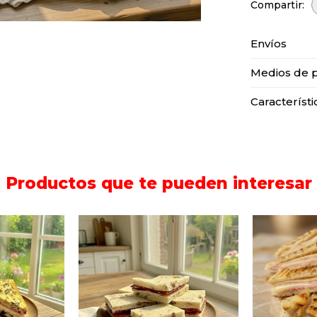
Envíos
Medios de 
Característi
Productos que te pueden interesar
Seis sándwiches de
Sándwich
hes con
copetín con bondiola,
con j
ca en pan
queso y manteca en pan
muzarel
 nuez.
de nuez.
Listo 