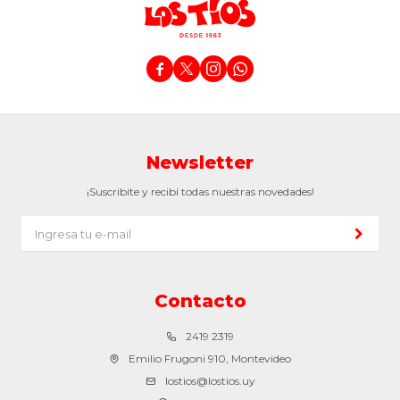




Newsletter
¡Suscribite y recibí todas nuestras novedades!
Contacto
2419 2319
Emilio Frugoni 910, Montevideo
lostios@lostios.uy