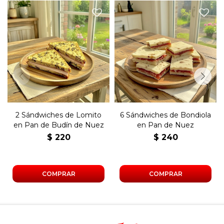
Dos sándwiches con lomito
Seis sándwiches de copetín
y manteca en pan de budín
con bondiola y manteca en
de nuez.
pan de nuez.
2 Sándwiches de Lomito
6 Sándwiches de Bondiola
en Pan de Budín de Nuez
en Pan de Nuez
$
220
$
240