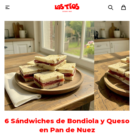

6 Sándwiches de Bondiola y Queso
en Pan de Nuez