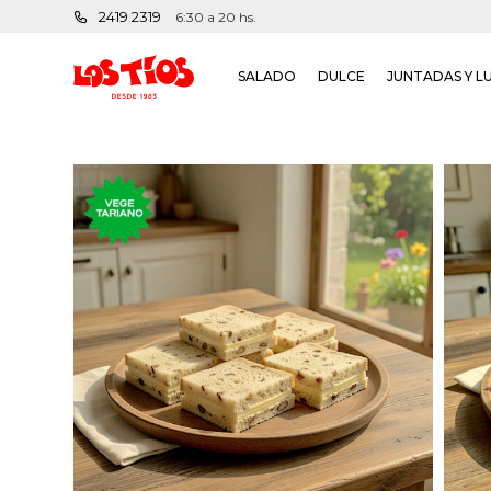
2419 2319
6:30 a 20 hs.
SALADO
DULCE
JUNTADAS Y L