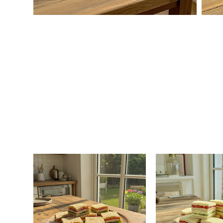
Seis sándwiches de
Seis sándwi
copetín olímpicos con
copetín olímp
jamón, queso, lechuga,
jamón, queso,
tomate, huevo duro,
tomate, huev