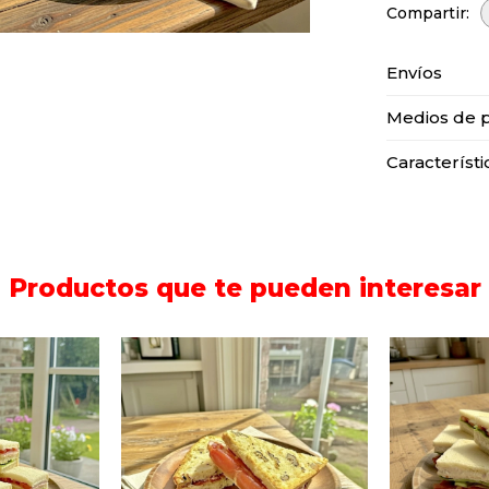
Envíos
Medios de 
Característi
Productos que te pueden interesar
ches de
Seis s
icos con
Dos sándwiches con
copetí
 lechuga,
bondiola y manteca en
pavita co
o duro,
pan de budín de nuez.
tomate,