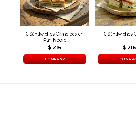
manteca y mayonesa en
manteca y may
pan negro.
pan blan
6 Sándwiches Olímpicos en
6 Sándwiches 
Pan Negro
$
216
$
21