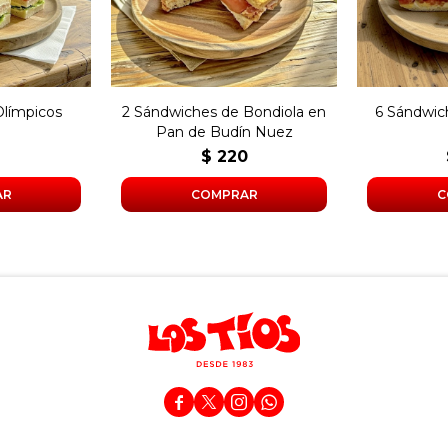
onesa en
mayonesa
co.
Olímpicos
2 Sándwiches de Bondiola en
6 Sándwic
Pan de Budín Nuez
6
$
220



