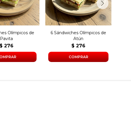
 en pan blanco.
en pan blanco.
hes Olímpicos de
6 Sándwiches Olímpicos de
6 Sá
Pavita
Atún
Q
$
276
$
276