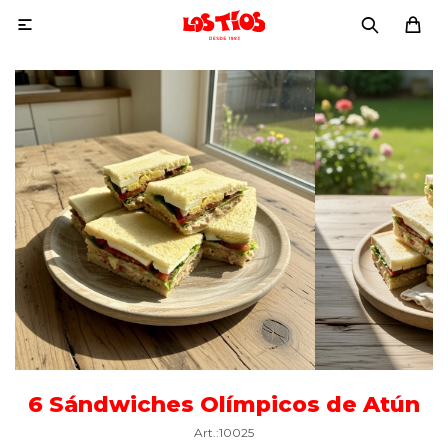

6 Sándwiches Olímpicos de Atún
10025