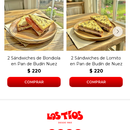
Dos sándwiches con
Dos sándwiches con lomito
bondiola y manteca en pan
y manteca en pan de budín
de budín de nuez.
de nuez.
2 Sándwiches de Bondiola
2 Sándwiches de Lomito
en Pan de Budín Nuez
en Pan de Budín de Nuez
$
220
$
220