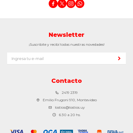




Newsletter
¡Suscribite y recibí todas nuestras novedades!
Contacto
2419 2319
Emilio Frugoni 910, Montevideo
lostios@lostios.uy
6:30 a 20 hs.