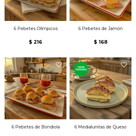
6 Pebetes Olímpicos
6 Pebetes de Jamón
$
216
$
168
Seis pebetes de bondiola y
Seis medialunas de copetín
manteca.
con queso y manteca.
6 Pebetes de Bondiola
6 Medialunitas de Queso