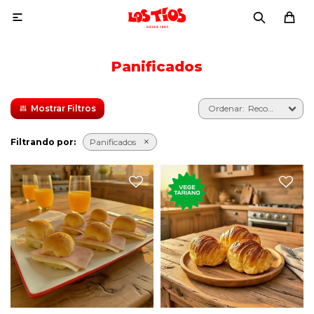

Panificados
Recomendados
Filtrando por:
Panificados
Seis pebetes con jamón,
Tres medialunas de
queso y manteca.
manteca.