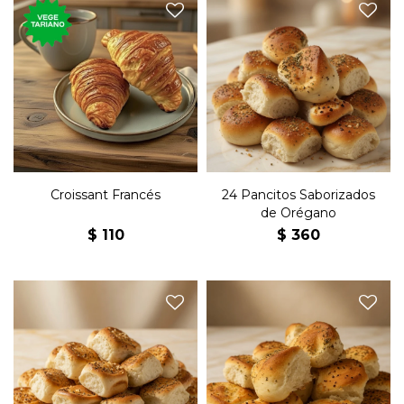
24 pancitos saborizados de
Croissant francés grande.
orégano.
Croissant Francés
24 Pancitos Saborizados
de Orégano
$
110
$
360
24 pancitos saborizados de
24 pancitos saborizados de
queso.
ajo.