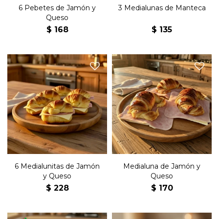
6 Pebetes de Jamón y
3 Medialunas de Manteca
Queso
$
168
$
135
Seis medialunas de copetín
Medialuna grande rellena de
con jamón, queso y
jamón, queso y manteca.
manteca.
6 Medialunitas de Jamón
Medialuna de Jamón y
y Queso
Queso
$
228
$
170