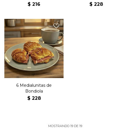
$
216
$
228
Seis medialunas de copetín
con bondiola y manteca.
6 Medialunitas de
Bondiola
$
228
MOSTRANDO
19
DE
19