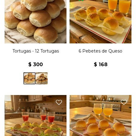
Seis pebetes con queso y
12 unidades de pan tortuga.
manteca.
Tortugas - 12 Tortugas
6 Pebetes de Queso
$
300
$
168
Seis pebetes olímpicos con
jamón, queso, lechuga,
Seis pebetes con jamón y
tomate, huevo duro,
manteca.
manteca y mayonesa.