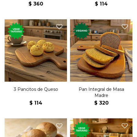
$
360
$
114
Tres pancitos con sabor a
Molde de pan integral de
queso.
masa madre.
3 Pancitos de Queso
Pan Integral de Masa
Madre
$
114
$
320