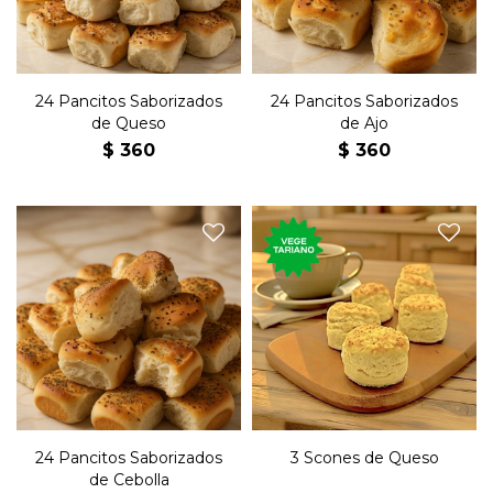
24 Pancitos Saborizados
24 Pancitos Saborizados
de Queso
de Ajo
$
360
$
360
24 pancitos saborizados de
Tres panecillos de origen
cebolla.
británico con sabor a queso
24 Pancitos Saborizados
3 Scones de Queso
de Cebolla