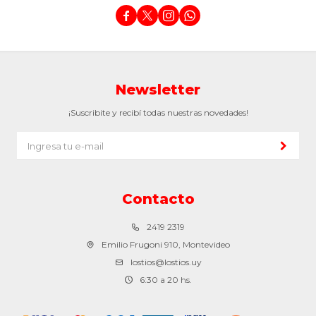




Newsletter
¡Suscribite y recibí todas nuestras novedades!
Contacto
2419 2319
Emilio Frugoni 910, Montevideo
lostios@lostios.uy
6:30 a 20 hs.