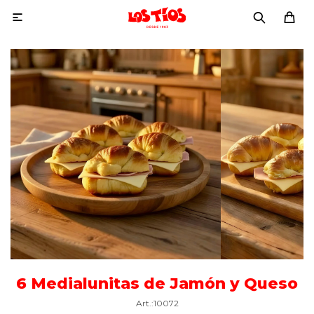

6 Medialunitas de Jamón y Queso
10072