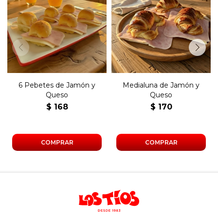
Seis pebetes con jamón,
Medialuna grande rellena de
queso y manteca.
jamón, queso y manteca.
6 Pebetes de Jamón y
Medialuna de Jamón y
Queso
Queso
$
168
$
170