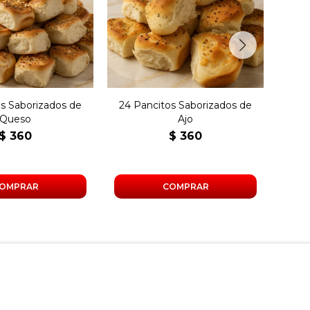
tos saborizados
24 pancitos saborizados
24
e queso.
de ajo.
os Saborizados de
24 Pancitos Saborizados de
24 P
Queso
Ajo
$
360
$
360