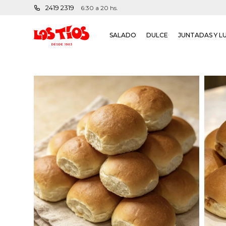
2419 2319
6:30 a 20 hs.
SALADO
DULCE
JUNTADAS Y L