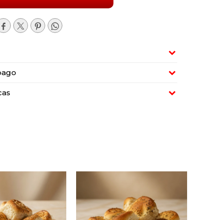




pago
cas