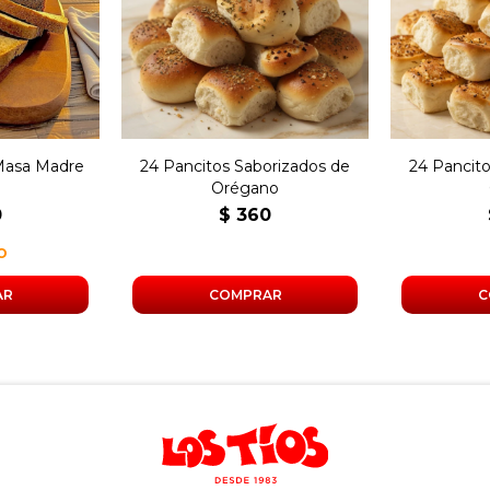
tegral de
24 pancitos saborizados
24 panci
re.
de orégano.
d
 Masa Madre
24 Pancitos Saborizados de
24 Pancit
Orégano
0
$
360
O