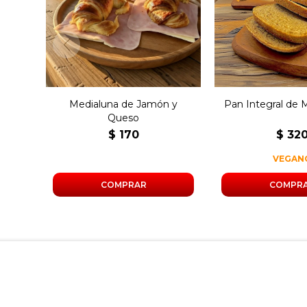
Molde de pan in
de jamón, queso y
masa mad
manteca.
Medialuna de Jamón y
Pan Integral de
Queso
$
170
$
32
VEGAN