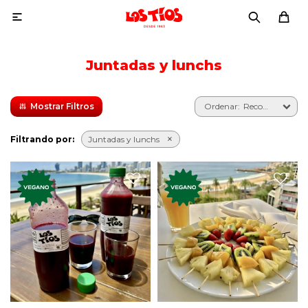

Juntadas y lunchs
Recomendados
Filtrando por:
Juntadas y lunchs
Jugo exprimido de
Seis pinchos con variedad de
manzana y remolacha.
frutas
100% natural.