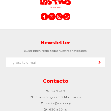




Newsletter
¡Suscribite y recibí todas nuestras novedades!
Contacto
2419 2319
Emilio Frugoni 910, Montevideo
lostios@lostios.uy
6:30 a 20 hs.