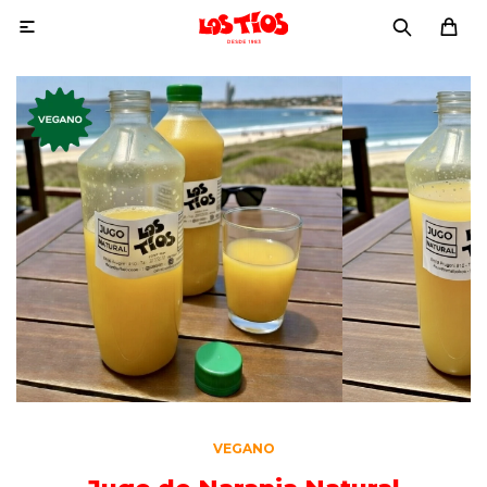

VEGANO