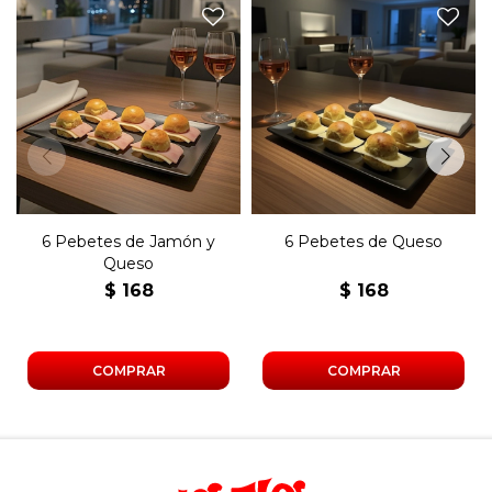
Seis pebetes con jamón,
Seis pebetes con queso y
queso y manteca.
manteca.
6 Pebetes de Jamón y
6 Pebetes de Queso
Queso
$
168
$
168