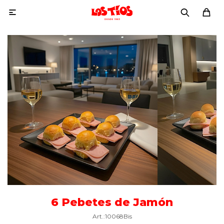

6 Pebetes de Jamón
10068Bis