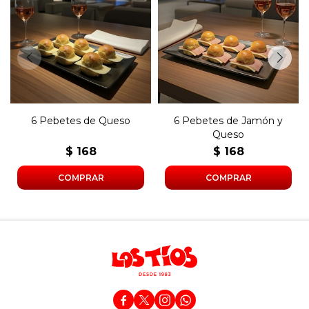
Seis pebetes con queso y
Seis pebetes con jamón,
manteca.
queso y manteca.
6 Pebetes de Queso
6 Pebetes de Jamón y
Queso
$
168
$
168



