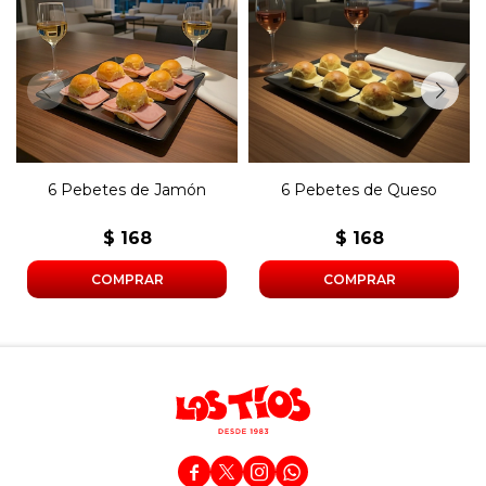
Seis pebetes con jamón y
Seis pebetes con queso y
manteca.
manteca.
6 Pebetes de Jamón
6 Pebetes de Queso
$
168
$
168



