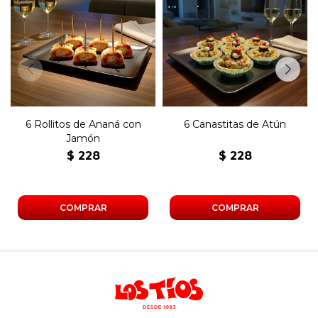
Seis bocaditos agridulces de
Seis canastas de atún con
ananá envueltos en jamón.
huevo y aceitunas.
6 Rollitos de Ananá con
6 Canastitas de Atún
Jamón
$
228
$
228