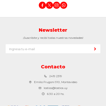




Newsletter
¡Suscribite y recibí todas nuestras novedades!
Contacto
2419 2319
Emilio Frugoni 910, Montevideo
lostios@lostios.uy
6:30 a 20 hs.