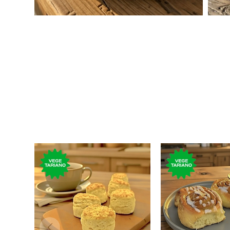
Tres panecillos de origen
Roll con canela
británico con sabor a
mascab
queso