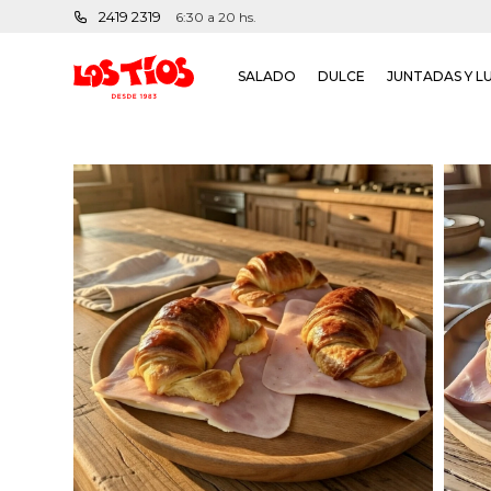
2419 2319
6:30 a 20 hs.
SALADO
DULCE
JUNTADAS Y L