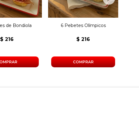
es de Bondiola
6 Pebetes Olímpicos
6 M
$
216
$
216