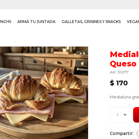
UNCHS
ARMÁ TU JUNTADA
GALLETAS, GRISINES Y SNACKS
VEGA
Medial
Queso
10077
$
170
Medialuna gra
1