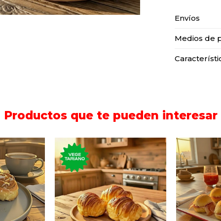
Envíos
Medios de 
Característi
Productos que te pueden interesar
 y azúcar
Tres medialunas de
Seis peb
o.
manteca.
y 