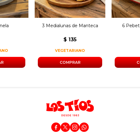
nela
3 Medialunas de Manteca
6 Pebet
$
135
IANO
VEGETARIANO



