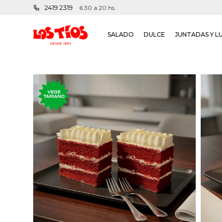
2419 2319
6:30 a 20 hs.
SALADO
DULCE
JUNTADAS Y L