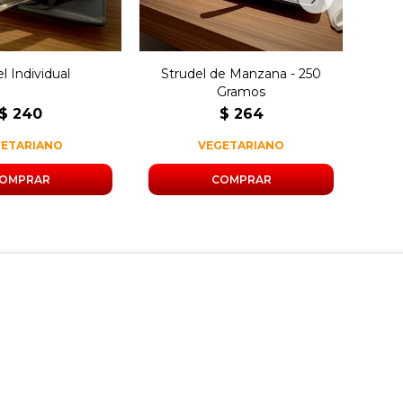
l Individual
Strudel de Manzana - 250
Arro
Gramos
$
240
$
264
GETARIANO
VEGETARIANO