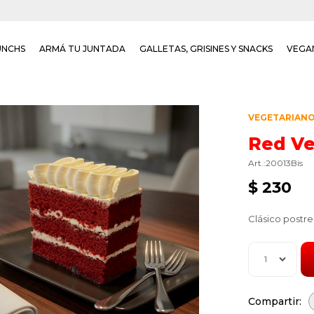
UNCHS
ARMÁ TU JUNTADA
GALLETAS, GRISINES Y SNACKS
VEGA
VEGETARIAN
Red Ve
20013Bis
$
230
Clásico postre
1