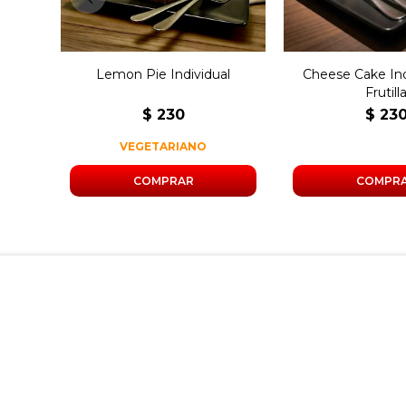
Lemon Pie Individual
Cheese Cake Ind
Frutill
$
230
$
23
VEGETARIANO