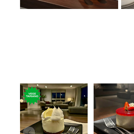
Torta con crema de limón,
Cheese Cake ind
chantilly y topping de
frutilla
merengue.