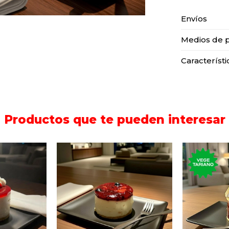
Envíos
Medios de 
Característi
Productos que te pueden interesar
Postre 
ividual de
Cheese cake de
dulc
.
arándanos y cerezas.
m