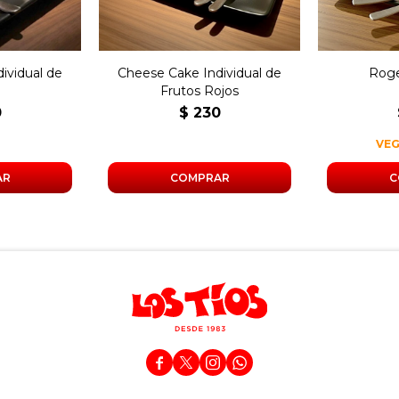
ividual de
Cheese Cake Individual de
Roge
a
Frutos Rojos
0
$
230
VE



