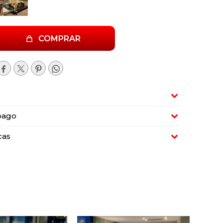
COMPRAR




pago
cas