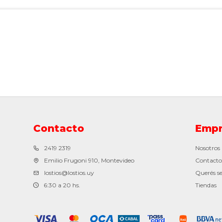
Contacto
Empr
2419 2319
Nosotros
Emilio Frugoni 910, Montevideo
Contacto
lostios@lostios.uy
Querés se
6:30 a 20 hs.
Tiendas