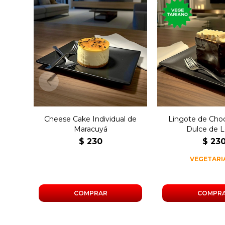
Cheese cake individual de
Postre con ch
maracuyá, chantilly y
dulce de leche 
merengue.
avellana
Cheese Cake Individual de
Lingote de Cho
Maracuyá
Dulce de 
$
230
$
23
VEGETAR