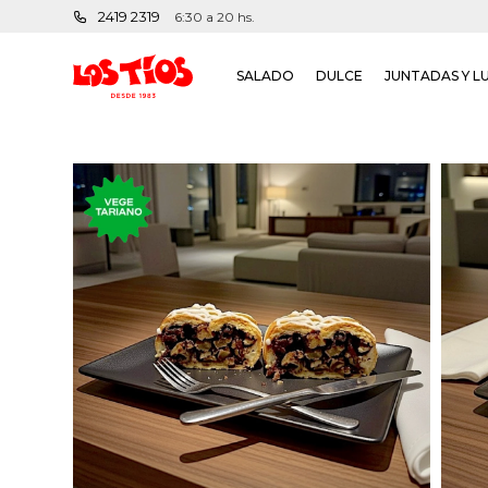
2419 2319
6:30 a 20 hs.
SALADO
DULCE
JUNTADAS Y L