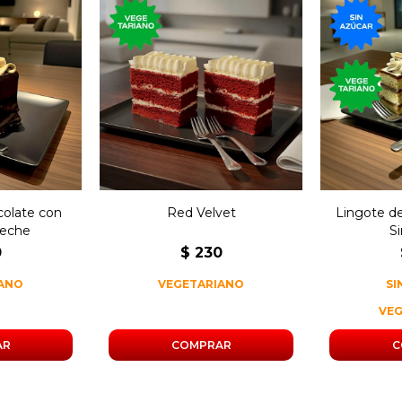
Clásico postre
ocolate,
Postre 
neoyorquino con
y crema de
con dul
bizcochuelo rojo y frosting
s.
de queso.
colate con
Red Velvet
Lingote d
Leche
S
0
$
230
IANO
VEGETARIANO
SI
VE