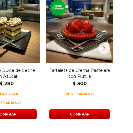
de bizcochuelo
Tartaleta con crema
pas
ce de leche sin
pastelera y frutilla bañada
ki
azúcar.
en jalea roja.
e Dulce de Leche
Tartaleta de Crema Pastelera
Tart
in Azúcar
con Frutilla
$
280
$
300
N AZÚCAR
VEGETARIANO
GETARIANO