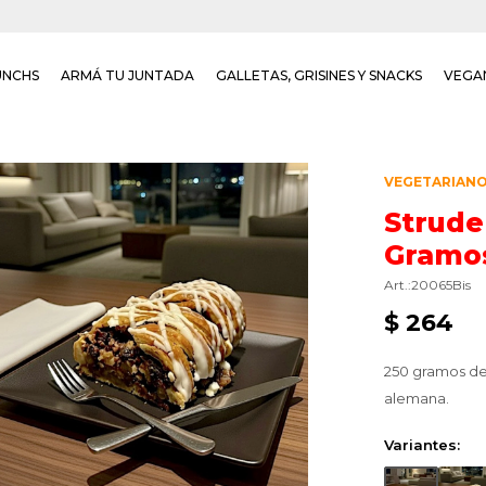
UNCHS
ARMÁ TU JUNTADA
GALLETAS, GRISINES Y SNACKS
VEGA
VEGETARIAN
Strude
Gramo
20065Bis
$
264
250 gramos del
alemana.
Variantes: