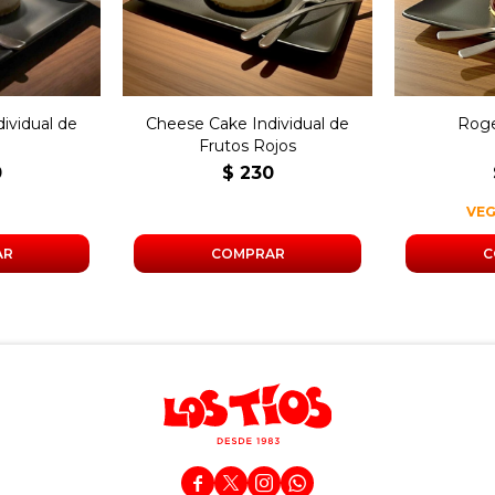
ividual de
Cheese Cake Individual de
Roge
a
Frutos Rojos
0
$
230
VE



