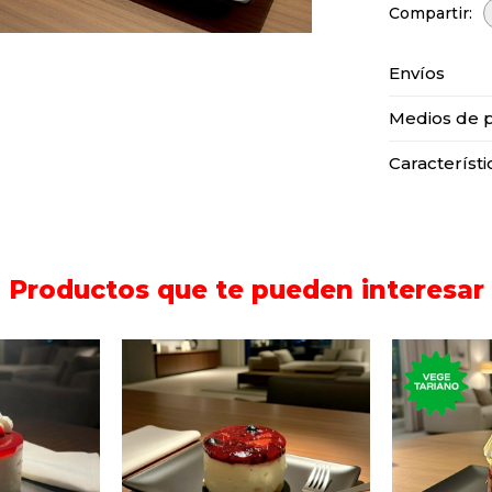
Envíos
Medios de 
Característi
Productos que te pueden interesar
Postre 
ividual de
Cheese cake de
dulc
.
arándanos y cerezas.
m