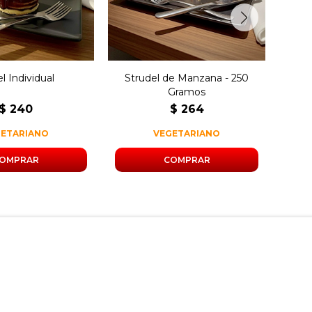
alemana.
l Individual
Strudel de Manzana - 250
Arro
Gramos
$
240
$
264
GETARIANO
VEGETARIANO