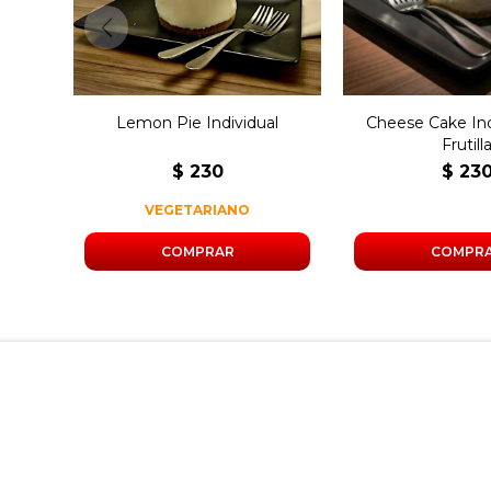
Lemon Pie Individual
Cheese Cake Ind
Frutill
$
230
$
23
VEGETARIANO