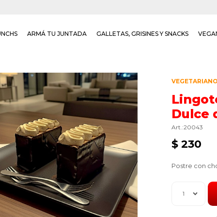
UNCHS
ARMÁ TU JUNTADA
GALLETAS, GRISINES Y SNACKS
VEGA
VEGETARIAN
Lingot
Dulce 
20043
$
230
Postre con ch
1