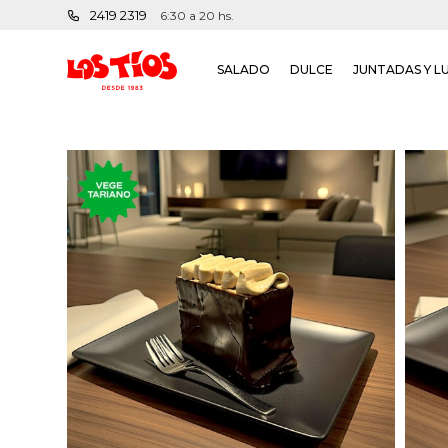
2419 2319
6:30 a 20 hs.
SALADO
DULCE
JUNTADAS Y L