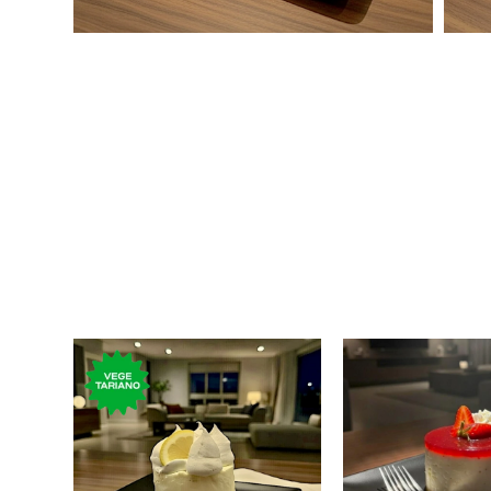
Torta con crema de limón,
Cheese Cake ind
chantilly y topping de
frutilla
merengue.