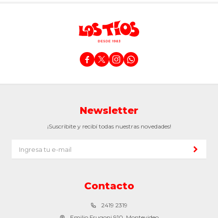




Newsletter
¡Suscribite y recibí todas nuestras novedades!
Contacto
2419 2319
Emilio Frugoni 910, Montevideo