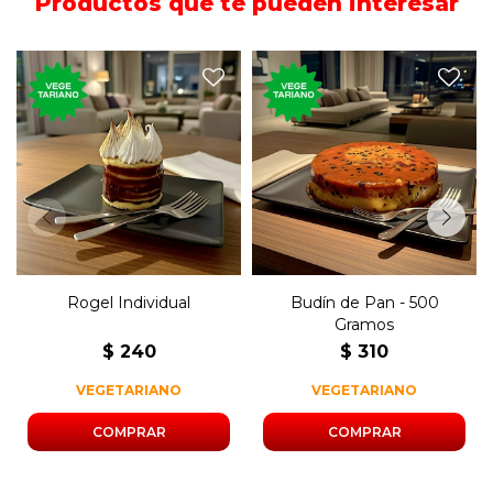
Productos que te pueden interesar
500 gramos del clásico
Postre con milhojas de dulce
postre elaborado con pan,
de leche y merengue.
huevos, vainilla, pasas y
azúcar.
Rogel Individual
Budín de Pan - 500
Gramos
$
240
$
310
VEGETARIANO
VEGETARIANO