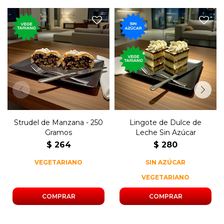
250 gramos del postre
tradicional de manzana de
Postre de bizcochuelo con
la cocina austríaca y
dulce de leche sin azúcar.
alemana.
Strudel de Manzana - 250
Lingote de Dulce de
Gramos
Leche Sin Azúcar
$
264
$
280
VEGETARIANO
SIN AZÚCAR
VEGETARIANO