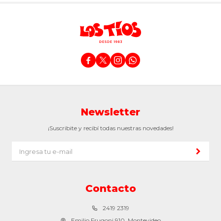




Newsletter
¡Suscribite y recibí todas nuestras novedades!
Contacto
2419 2319
Emilio Frugoni 910, Montevideo