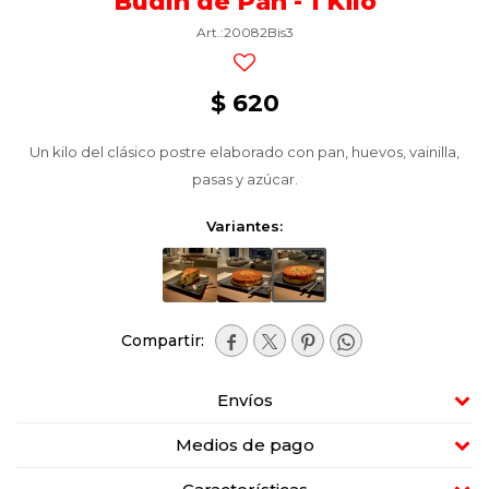
Budín de Pan - 1 Kilo
20082Bis3
$
620
Un kilo del clásico postre elaborado con pan, huevos, vainilla,
pasas y azúcar.
Variantes:




Envíos
Medios de pago