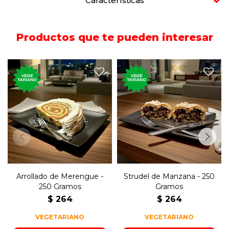
Características
Productos que te pueden interesar
250 gramos del postre
250 gramos de postre
tradicional de manzana de
arrollado de merengue y
la cocina austríaca y
dulce de leche.
alemana.
Arrollado de Merengue -
Strudel de Manzana - 250
250 Gramos
Gramos
$
264
$
264
VEGETARIANO
VEGETARIANO