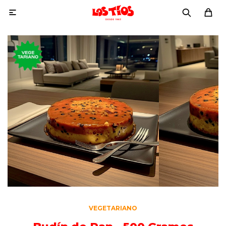

VEGETARIANO