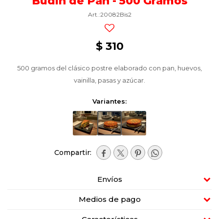
Budín de Pan - 500 Gramos
20082Bis2
$
310
500 gramos del clásico postre elaborado con pan, huevos,
vainilla, pasas y azúcar.
Variantes:




Envíos
Medios de pago