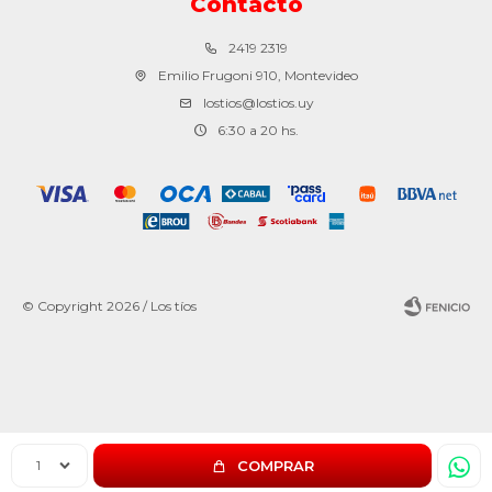
Contacto
2419 2319
Emilio Frugoni 910, Montevideo
lostios@lostios.uy
6:30 a 20 hs.
© Copyright 2026 / Los tíos
Fenicio
1
COMPRAR