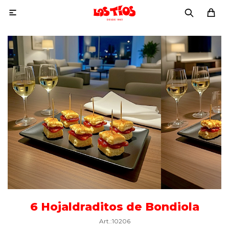

6 Hojaldraditos de Bondiola
10206