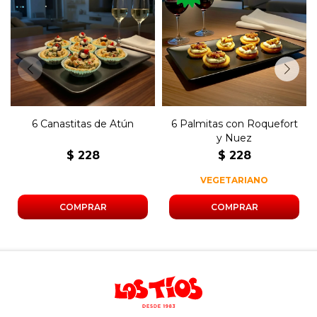
Seis canastas de atún con
Seis palmitas con roquefort
huevo y aceitunas.
y nuez.
6 Canastitas de Atún
6 Palmitas con Roquefort
y Nuez
$
228
$
228
VEGETARIANO