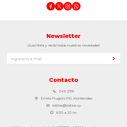




Newsletter
¡Suscribite y recibí todas nuestras novedades!
Contacto
2419 2319
Emilio Frugoni 910, Montevideo
lostios@lostios.uy
6:30 a 20 hs.