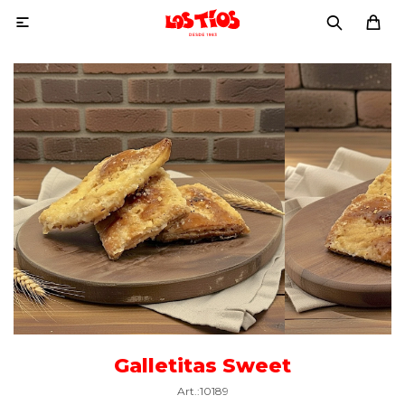

Galletitas Sweet
10189