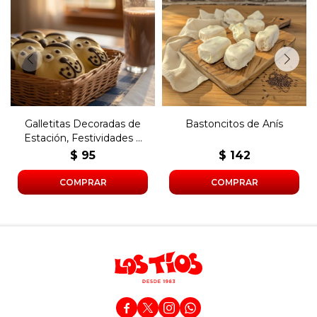
Gallettitas decoradas con
Bastoncitos de anís
motivos infantiles o de
glaseados con merengue.
festividades.
Galletitas Decoradas de
Bastoncitos de Anís
Estación, Festividades o
Infantiles
$
95
$
142



