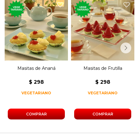
250 gramos de masitas de
250 gramos de masitas de
ananá con crema pastelera.
frutilla con crema pastelera.
Masitas de Ananá
Masitas de Frutilla
$
298
$
298
VEGETARIANO
VEGETARIANO