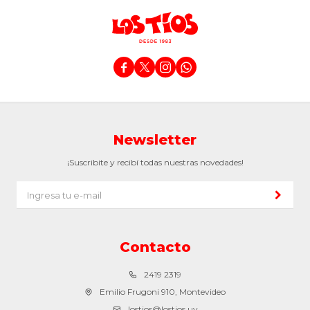




Newsletter
¡Suscribite y recibí todas nuestras novedades!
Contacto
2419 2319
Emilio Frugoni 910, Montevideo
lostios@lostios.uy