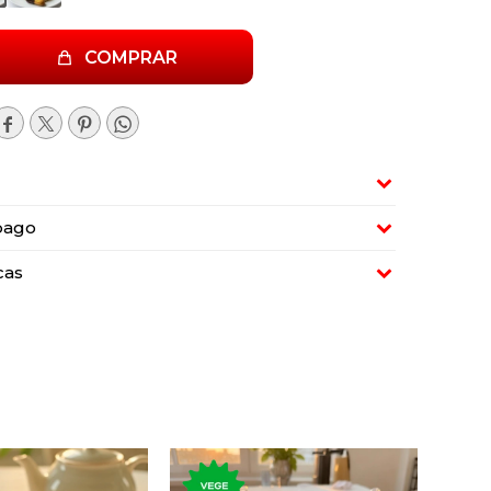
COMPRAR




pago
cas