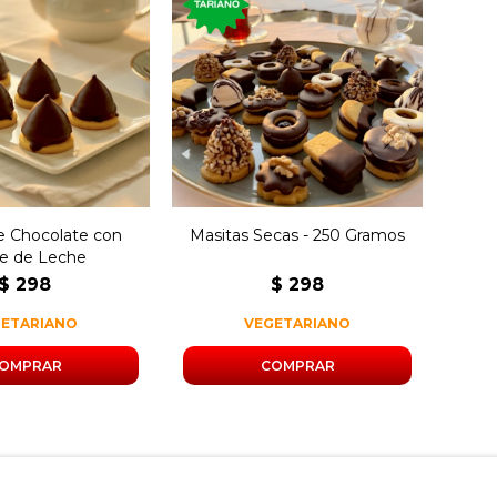
os de pinitos de
250 gramos de masitas
te rellenos de
secas surtidas.
e de leche.
de Chocolate con
Masitas Secas - 250 Gramos
e de Leche
$
298
$
298
GETARIANO
VEGETARIANO