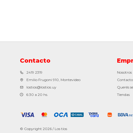
Contacto
Empr
2419 2319
Nosotros
Emilio Frugoni 910, Montevideo
Contacto
lostios@lostios.uy
Querés se
6:30 a 20 hs.
Tiendas
© Copyright 2026 / Los tíos