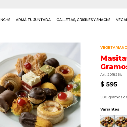
UNCHS
ARMÁ TU JUNTADA
GALLETAS, GRISINES Y SNACKS
VEGA
VEGETARIAN
Masita
Gramo
20182Bis
$
595
500 gramos de 
Variantes: