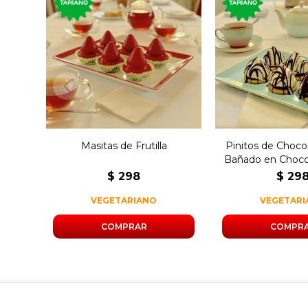
250 gramos de 
250 gramos de masitas de
chocolate blanc
frutilla con crema
de dulce de
pastelera.
bañados con c
negro
Masitas de Frutilla
Pinitos de Choco
Bañado en Choco
$
298
$
29
VEGETARIANO
VEGETAR