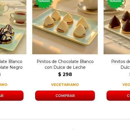
pinitos de
o rellenos
250 gramos de pinitos de
250 gram
 leche
chocolate blanco rellenos
chocola
hocolate
de dulce de leche.
dulc
.
late Blanco
Pinitos de Chocolate Blanco
Pinitos 
late Negro
con Dulce de Leche
Dulc
8
$
298
IANO
VEGETARIANO
VE