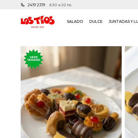
2419 2319
6:30 a 20 hs.
SALADO
DULCE
JUNTADAS Y L