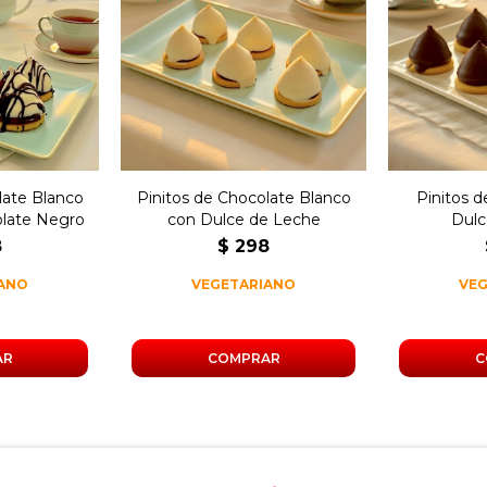
pinitos de
o rellenos
250 gramos de pinitos de
250 gram
 leche
chocolate blanco rellenos
chocola
hocolate
de dulce de leche.
dulc
.
late Blanco
Pinitos de Chocolate Blanco
Pinitos 
late Negro
con Dulce de Leche
Dulc
8
$
298
IANO
VEGETARIANO
VE