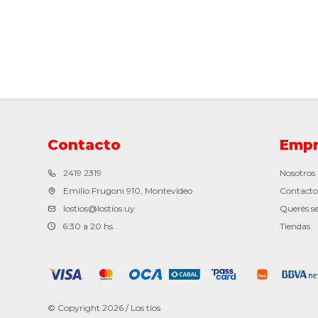
Contacto
Empr
2419 2319
Nosotros
Emilio Frugoni 910, Montevideo
Contacto
lostios@lostios.uy
Querés se
6:30 a 20 hs.
Tiendas
© Copyright 2026 / Los tíos