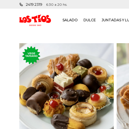
2419 2319
6:30 a 20 hs.
SALADO
DULCE
JUNTADAS Y L