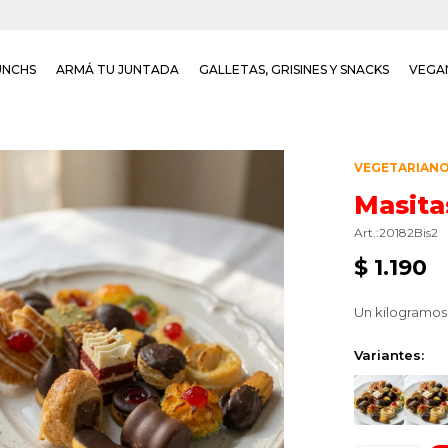
UNCHS
ARMÁ TU JUNTADA
GALLETAS, GRISINES Y SNACKS
VEGA
VEGETARIAN
Masitas
20182Bis2
$
1.190
Un kilogramos 
Variantes: