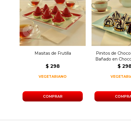
250 gramos de 
250 gramos de masitas de
chocolate blanc
frutilla con crema
de dulce de
pastelera.
bañados con c
negro
Masitas de Frutilla
Pinitos de Choco
Bañado en Choco
$
298
$
29
VEGETARIANO
VEGETAR