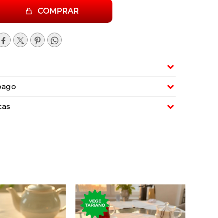
COMPRAR




pago
cas