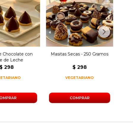
1
os de pinitos de
250 gramos de masitas
te rellenos de
secas surtidas.
e de leche.
de Chocolate con
Masitas Secas - 250 Gramos
Ma
e de Leche
$
298
$
298
GETARIANO
VEGETARIANO