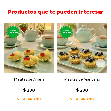
Productos que te pueden interesar
250 gramos de masitas de
250 gramos de masitas de
arándano con crema
ananá con crema pastelera.
pastelera.
Masitas de Ananá
Masitas de Arándano
$
298
$
298
VEGETARIANO
VEGETARIANO