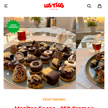

VEGETARIANO