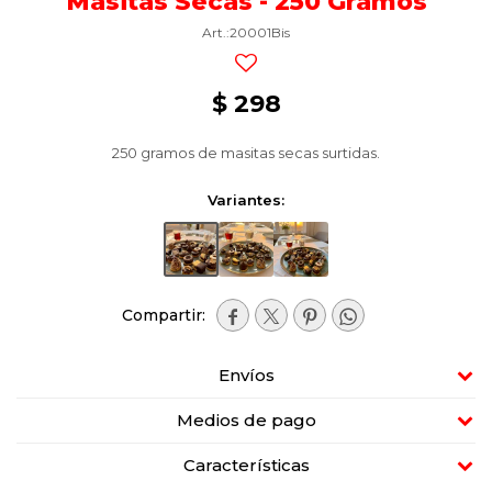
Masitas Secas - 250 Gramos
20001Bis
$
298
250 gramos de masitas secas surtidas.
Variantes:




Envíos
Medios de pago
Características