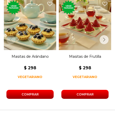
250 gramos de masitas de
250 gramos de masitas de
arándano con crema
frutilla con crema pastelera.
pastelera.
Masitas de Arándano
Masitas de Frutilla
$
298
$
298
VEGETARIANO
VEGETARIANO