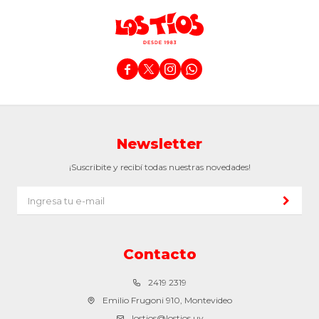




Newsletter
¡Suscribite y recibí todas nuestras novedades!
Contacto
2419 2319
Emilio Frugoni 910, Montevideo
lostios@lostios.uy