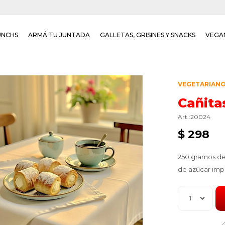
UNCHS
ARMÁ TU JUNTADA
GALLETAS, GRISINES Y SNACKS
VEGA
VEGETARIAN
Cañita
20024
$
298
250 gramos de 
de azúcar imp
1