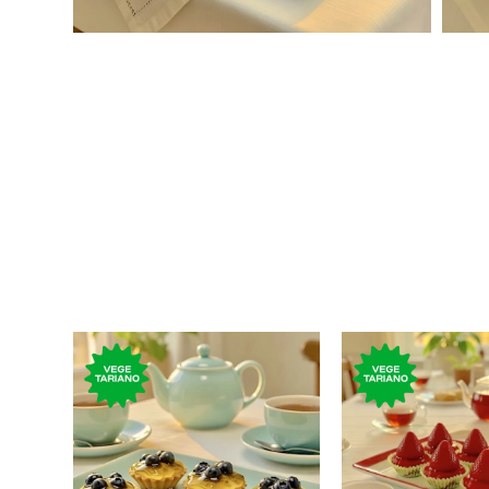
250 gramos de masitas de
250 gramos de 
arándano con crema
frutilla con
pastelera.
pasteler