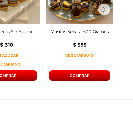
Secas Sin Azúcar
Masitas Secas - 500 Gramos
M
$
310
$
595
N AZÚCAR
VEGETARIANO
GETARIANO