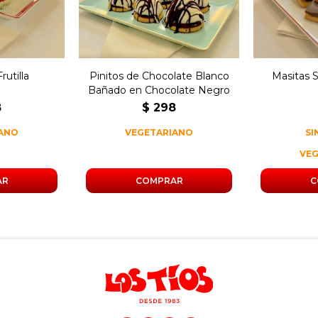
negro.
rutilla
Pinitos de Chocolate Blanco
Masitas 
Bañado en Chocolate Negro
8
$
298
IANO
VEGETARIANO
SI
VE