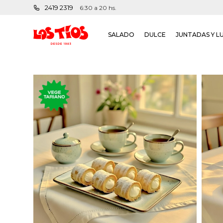
2419 2319
6:30 a 20 hs.
SALADO
DULCE
JUNTADAS Y L