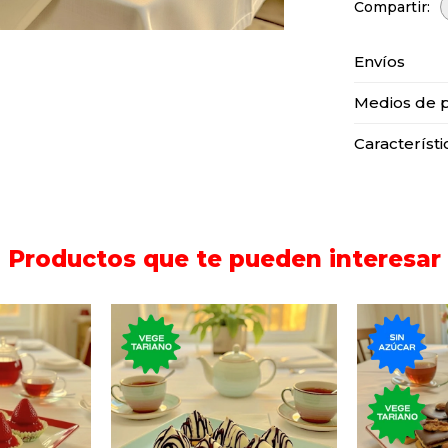
Envíos
Medios de 
Característi
Productos que te pueden interesar
250 gramos de pinitos de
170 gra
masitas de
chocolate blanco rellenos
secas 
 crema
de dulce de leche
chocol
a.
bañados con chocolate