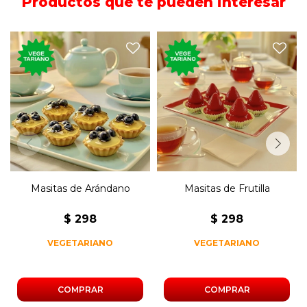
Productos que te pueden interesar
250 gramos de masitas de
250 gramos de masitas de
arándano con crema
frutilla con crema pastelera.
pastelera.
Masitas de Arándano
Masitas de Frutilla
$
298
$
298
VEGETARIANO
VEGETARIANO