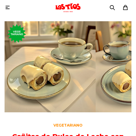

VEGETARIANO