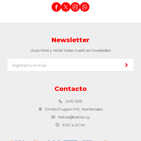




Newsletter
¡Suscribite y recibí todas nuestras novedades!
Contacto
2419 2319
Emilio Frugoni 910, Montevideo
lostios@lostios.uy
6:30 a 20 hs.