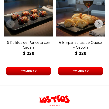
Seis arrollados de panceta
Seis empanadas de copetín
rellenos con ciruela.
de queso y cebolla.
6 Rollitos de Panceta con
6 Empanaditas de Queso
Ciruela
y Cebolla
$
228
$
228