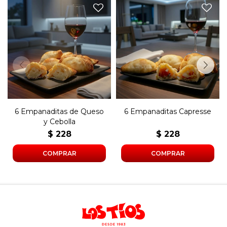
Seis empanadas de copetín
Seis empanadas de copetín
con tomate, queso y
de queso y cebolla.
albahaca.
6 Empanaditas de Queso
6 Empanaditas Capresse
y Cebolla
$
228
$
228