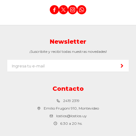




Newsletter
¡Suscribite y recibí todas nuestras novedades!
Contacto
2419 2319
Emilio Frugoni 910, Montevideo
lostios@lostios.uy
6:30 a 20 hs.