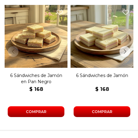
Seis sándwiches de copetín
Seis sándwiches de copetín
con jamón y manteca en
con jamón y manteca en
pan negro.
pan blanco.
6 Sándwiches de Jamón
6 Sándwiches de Jamón
en Pan Negro
$
168
$
168