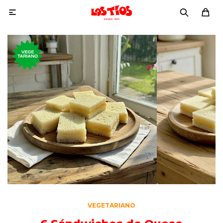

VEGETARIANO