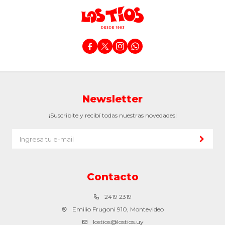




Newsletter
¡Suscribite y recibí todas nuestras novedades!
Contacto
2419 2319
Emilio Frugoni 910, Montevideo
lostios@lostios.uy