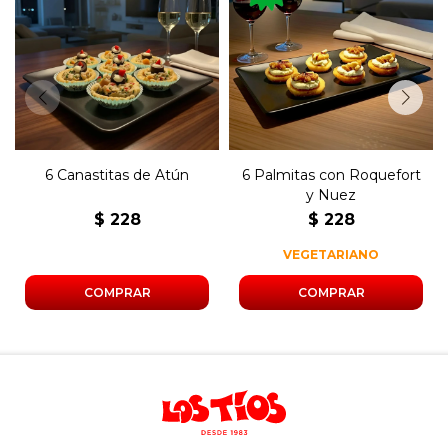
Seis canastas de atún con
Seis palmitas con roquefort
huevo y aceitunas.
y nuez.
6 Canastitas de Atún
6 Palmitas con Roquefort
y Nuez
$
228
$
228
VEGETARIANO