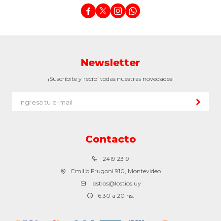




Newsletter
¡Suscribite y recibí todas nuestras novedades!
Contacto
2419 2319
Emilio Frugoni 910, Montevideo
lostios@lostios.uy
6:30 a 20 hs.