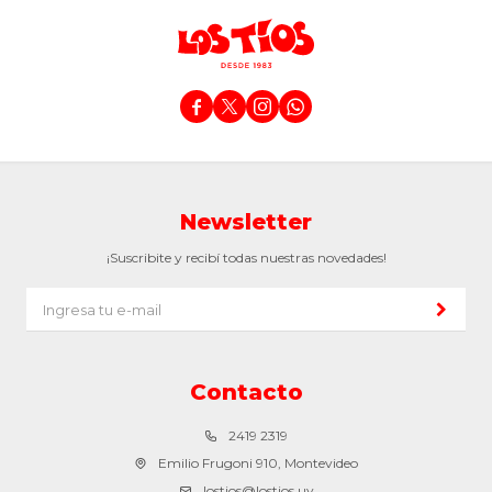




Newsletter
¡Suscribite y recibí todas nuestras novedades!
Contacto
2419 2319
Emilio Frugoni 910, Montevideo
lostios@lostios.uy