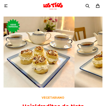

VEGETARIANO