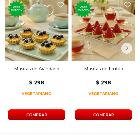
250 gramos de masitas de
250 gramos de masitas de
arándano con crema
frutilla con crema pastelera.
pastelera.
Masitas de Arándano
Masitas de Frutilla
$
298
$
298
VEGETARIANO
VEGETARIANO