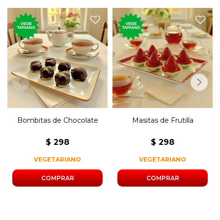
250 gramos de bombitas de
250 gramos de masitas de
dulce de leche bañadas en
frutilla con crema pastelera.
chocolate
Bombitas de Chocolate
Masitas de Frutilla
$
298
$
298
VEGETARIANO
VEGETARIANO