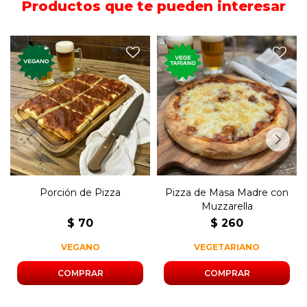
Productos que te pueden interesar
Pizza de masa madre con
Porción de la clásica pizza
muzzarella de 30cm.
de confitería.
Lista para calentar.
Porción de Pizza
Pizza de Masa Madre con
Muzzarella
$
70
$
260
VEGANO
VEGETARIANO