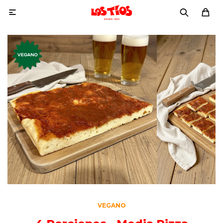

VEGANO