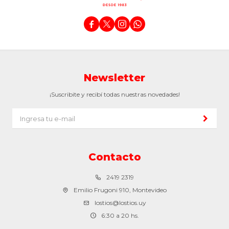




Newsletter
¡Suscribite y recibí todas nuestras novedades!
Contacto
2419 2319
Emilio Frugoni 910, Montevideo
lostios@lostios.uy
6:30 a 20 hs.