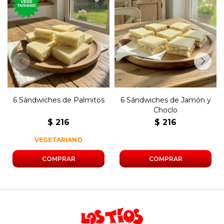
Seis sándwiches de copetín
Seis sándwiches de copetín
con palmitos y mayonesa
con choclo, jamón, huevo y
en pan blanco.
mayonesa en pan blanco.
6 Sándwiches de Palmitos
6 Sándwiches de Jamón y
Choclo
$
216
$
216
VEGETARIANO