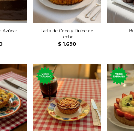
n Azúcar
Tarta de Coco y Dulce de
Bu
Leche
0
$
1.690
Tarta con
dulce con
Tartaleta individual de
durazno
, pasas de
coco rellena de dulce de
arándanos 
 canela.
leche.