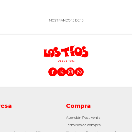
MOSTRANDO
15
DE
15




esa
Compra
Atención Post Venta
Términos de compra