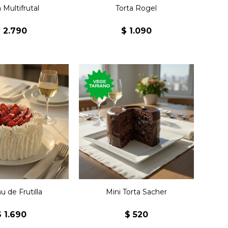
 Multifrutal
Torta Rogel
$
2.790
$
1.090
Postre de la torta clásica
de la repostería austríaca
on bizcochuelo,
con chocolate semi
lly y frutilla.
amargo y mermelada de
damasco.
u de Frutilla
Mini Torta Sacher
$
1.690
$
520