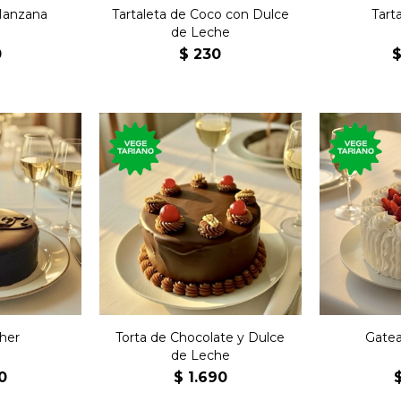
Manzana
Tartaleta de Coco con Dulce
Tarta
de Leche
0
$
230
Torta clásica de la
a de la
repostería uruguaya con
ríaca con
Pastel c
bizcochuelo, dulce de
 amargo y
chanti
leche, chocolate y crema
damasco.
de leche.
her
Torta de Chocolate y Dulce
Gatea
de Leche
0
$
1.690