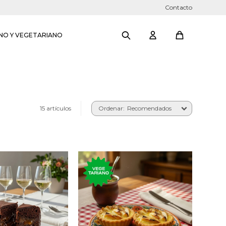
Contacto
NO Y VEGETARIANO
15 artículos
Recomendados
con base en la
Tartaleta con crema
 sacher, con
pastelera, manzana y
e semi amargo y
baño de jalea.
ada de butiá.