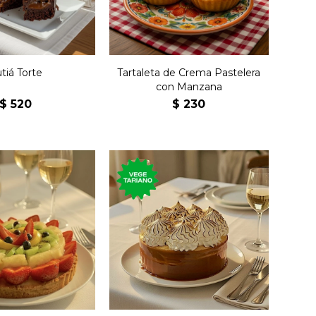
tiá Torte
Tartaleta de Crema Pastelera
con Manzana
$
520
$
230
 crema pastelera,
Torta con milhojas de
, ananá, kiwi,
dulce de leche y
y frutilla bañada
merengue.
en jalea.