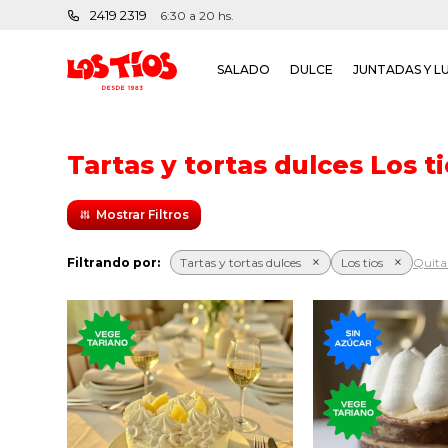
2419 2319
6:30 a 20 hs.
SALADO
DULCE
JUNTADAS Y L
Tartas y tortas dulces Los t
Filtrando por:
Tartas y tortas dulces
Los tios
Quitar
Torta de base de masa
Torta con mil
crujiente con crema de
dulce de lech
limón y topping de
sin azúc
merengue.