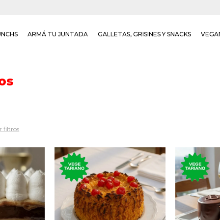
UNCHS
ARMÁ TU JUNTADA
GALLETAS, GRISINES Y SNACKS
VEGA
ios
 filtros
Postre 
hojas de
Torta de coco rellena de
torta
e y crema
dulce de leche con
chocolat
ar.
topping de cerezas.
mermel