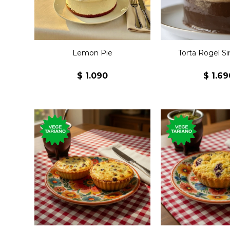
Lemon Pie
Torta Rogel Si
$
1.090
$
1.69
Tartaleta con ricota y
Masa crocante 
pasas de uva cubierta de
manzana cocida
azúcar impalpable.
uva, nueces y