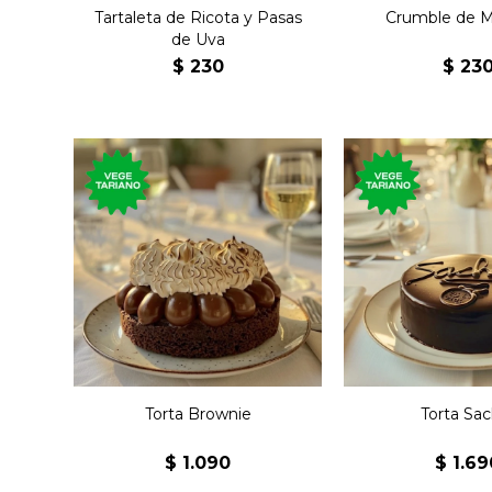
Tartaleta de Ricota y Pasas
Crumble de 
de Uva
$
230
$
23
Torta húmeda del clásico
Torta clásic
postre de chocolate y
repostería aust
nueces, con capa de dulce
chocolate semi
de leche y topping de
mermelada de 
merengue.
Torta Brownie
Torta Sac
$
1.090
$
1.69