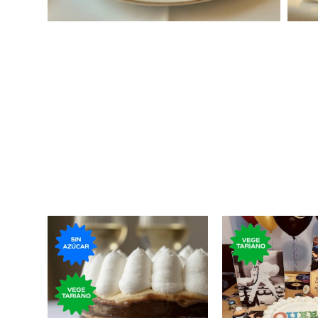
Clásica tor
Torta con milhojas de
bizcochuelo, r
dulce de leche y crema sin
dulce de leche,
azúcar.
de meren