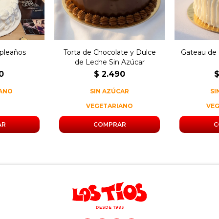
 1,5 kg.
chocolate.
pleaños
Torta de Chocolate y Dulce
Gateau de F
de Leche Sin Azúcar
0
$
2.490
IANO
SIN AZÚCAR
SI
VEGETARIANO
VE