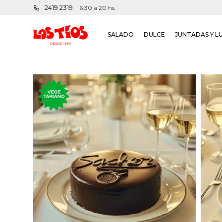
2419 2319
6:30 a 20 hs.
SALADO
DULCE
JUNTADAS Y L