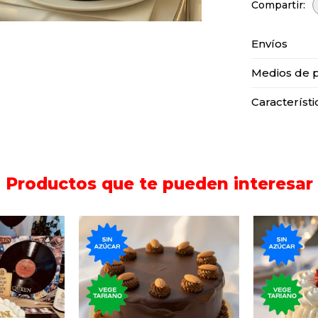
Envíos
Medios de 
Característi
Productos que te pueden interesar
ta de
Torta clásica de la
elleno de
repostería uruguaya sin
Pastel c
 con baño
azúcar, con bizcochuelo,
chantill
gue.
dulce de leche y