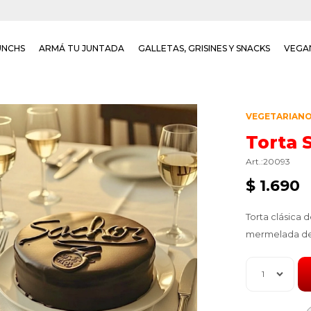
UNCHS
ARMÁ TU JUNTADA
GALLETAS, GRISINES Y SNACKS
VEGA
VEGETARIAN
Torta 
20093
$
1.690
Torta clásica 
mermelada d
1