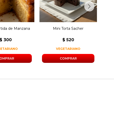
damasco.
ertida de Manzana
Mini Torta Sacher
$
300
$
520
GETARIANO
VEGETARIANO