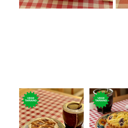
Masa crocante 
La clásica tarta rellena con
manzana cocida
dulce de membrillo.
uva, nueces y