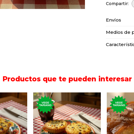
Envíos
Medios de 
Característi
Productos que te pueden interesar
dulce con
Tartaleta con ricota y
Porción d
, pasas de
pasas de uva cubierta de
de
 canela.
azúcar impalpable.