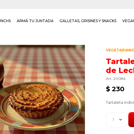
UNCHS
ARMÁ TU JUNTADA
GALLETAS, GRISINES Y SNACKS
VEGA
VEGETARIAN
Tartal
de Le
20086
$
230
Tartaleta indi
1