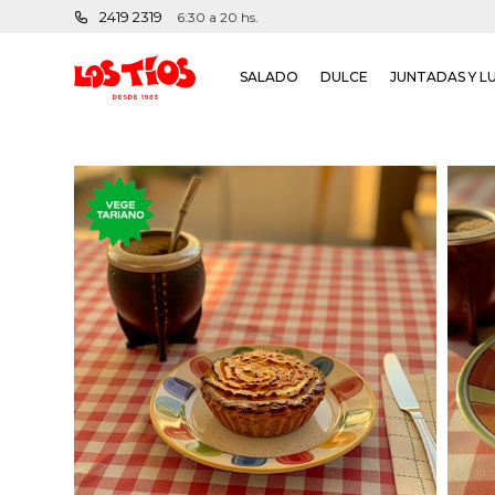
2419 2319
6:30 a 20 hs.
SALADO
DULCE
JUNTADAS Y L