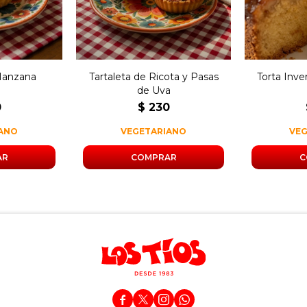
Manzana
Tartaleta de Ricota y Pasas
Torta Inv
de Uva
0
$
230
IANO
VEGETARIANO
VE



